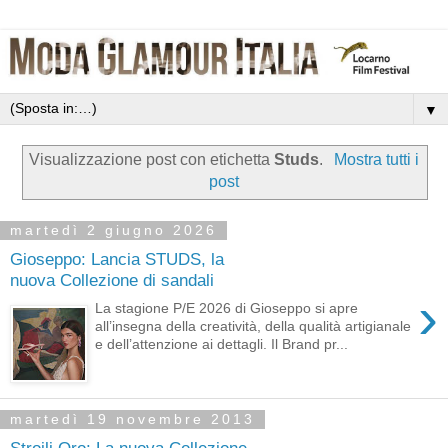
▼
Visualizzazione post con etichetta
Studs
.
Mostra tutti i
post
martedì 2 giugno 2026
Gioseppo: Lancia STUDS, la
nuova Collezione di sandali
›
La stagione P/E 2026 di Gioseppo si apre
all’insegna della creatività, della qualità artigianale
e dell’attenzione ai dettagli. Il Brand pr...
martedì 19 novembre 2013
Stroili Oro: La nuova Collezione