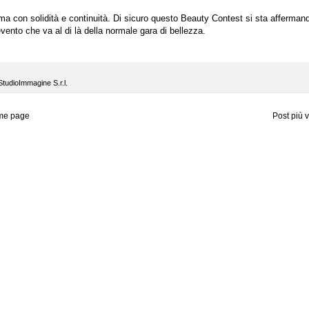
ma con solidità e continuità. Di sicuro questo Beauty Contest si sta afferman
evento che va al di là della normale gara di bellezza.
StudioImmagine S.r.l.
me page
Post più 