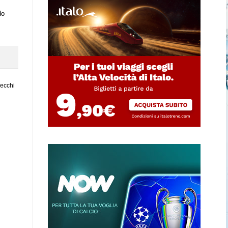
do
vecchi