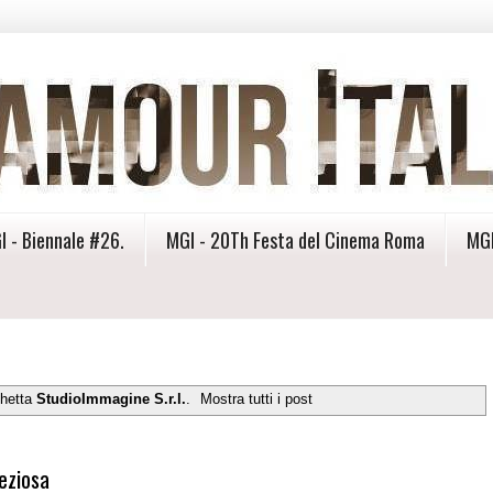
I - Biennale #26.
MGI - 20Th Festa del Cinema Roma
MGI
chetta
StudioImmagine S.r.l.
.
Mostra tutti i post
eziosa