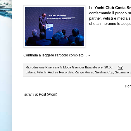
Lo
Yacht Club Costa S
confermando il proprio r
partner, velisti e media 
che animeranno le acque
Continua a leggere l'articolo completo ... »
Riproduzione Riservata ©
Moda Glamour Italia
alle ore:
20:00
Labels:
#Yacht
,
Andrea Recordati
,
Range Rover
,
Sardinia Cup
,
Settimana 
Ho
Iscriviti a:
Post (Atom)