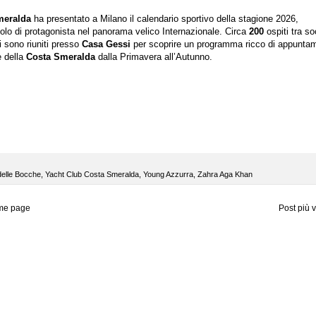
meralda
ha presentato a Milano il calendario sportivo della stagione 2026,
uolo di protagonista nel panorama velico Internazionale. Circa
200
ospiti tra so
si sono riuniti presso
Casa Gessi
per scoprire un programma ricco di appuntam
 della
Costa Smeralda
dalla Primavera all’Autunno.
delle Bocche
,
Yacht Club Costa Smeralda
,
Young Azzurra
,
Zahra Aga Khan
me page
Post più 