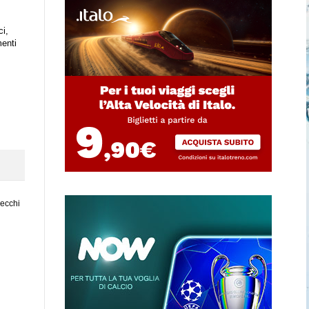
ci,
enti
vecchi