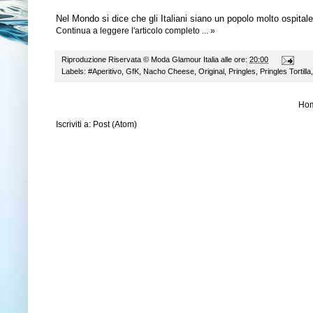
Nel Mondo si dice che gli Italiani siano un popolo molto ospital
Continua a leggere l'articolo completo ... »
Riproduzione Riservata ©
Moda Glamour Italia
alle ore:
20:00
Labels:
#Aperitivo
,
GfK
,
Nacho Cheese
,
Original
,
Pringles
,
Pringles Tortilla
Ho
Iscriviti a:
Post (Atom)