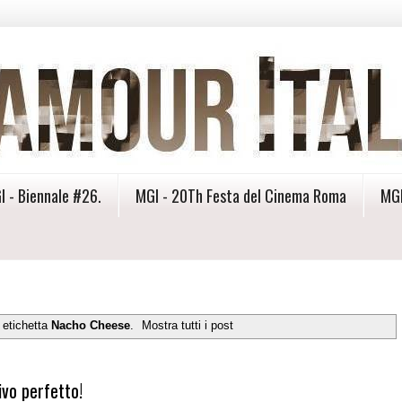
I - Biennale #26.
MGI - 20Th Festa del Cinema Roma
MGI
 etichetta
Nacho Cheese
.
Mostra tutti i post
ivo perfetto!