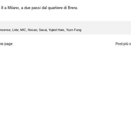
8 a Milano, a due passi dal quartiere di Brera.
nsense
,
Lnbr
,
MIC
,
Nocao
,
Sacai
,
Yujied Hats
,
Yuzn Fung
me page
Post più 