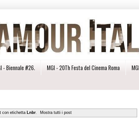
I - Biennale #26.
MGI - 20Th Festa del Cinema Roma
MGI
t con etichetta
Lnbr
.
Mostra tutti i post