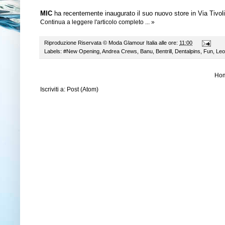
MIC
ha recentemente inaugurato il suo nuovo store in Via Tivoli 
Continua a leggere l'articolo completo ... »
Riproduzione Riservata ©
Moda Glamour Italia
alle ore:
11:00
Labels:
#New Opening
,
Andrea Crews
,
Banu
,
Bentrill
,
Dentalpins
,
Fun
,
Leo
Ho
Iscriviti a:
Post (Atom)