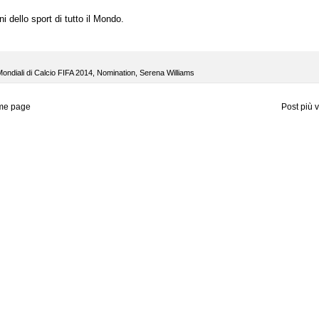
i dello sport di tutto il Mondo.
ondiali di Calcio FIFA 2014
,
Nomination
,
Serena Williams
me page
Post più 