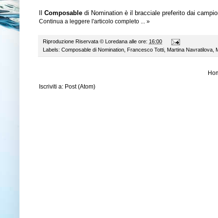
Il
Composable
di Nomination è il bracciale preferito dai campion
Continua a leggere l'articolo completo ... »
Riproduzione Riservata ©
Loredana
alle ore:
16:00
Labels:
Composable di Nomination
,
Francesco Totti
,
Martina Navratilova
,
M
Ho
Iscriviti a:
Post (Atom)