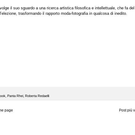
volge il suo sguardo a una ricerca artistica filosofica e intellettuale, che fa del
’elezione, trasformando il rapporto moda-fotografia in qualcosa di inedito.
ook
,
Panta Rhei
,
Roberta Redaelli
me page
Post più 