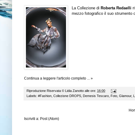
La Collezione di
Roberta Redaelli
ri
mezzo fotografico il suo strumento d
Continua a leggere l'articolo completo ... »
Riproduzione Riservata ©
Lidia Zanotto
alle ore:
16:00
Labels:
#Fashion
,
Collezione DROPS
,
Demesis Tescaro
,
Foto
,
Glamour
,
L
Ho
Iscriviti a:
Post (Atom)