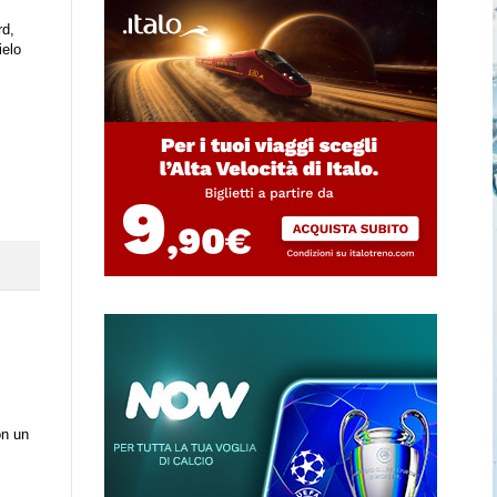
rd,
ielo
on un