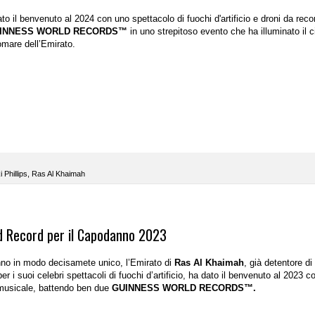
to il benvenuto al 2024 con uno spettacolo di fuochi d'artificio e droni da reco
INNESS WORLD RECORDS™
in uno strepitoso evento che ha illuminato il c
mare dell’Emirato.
 Phillips
,
Ras Al Khaimah
d Record per il Capodanno 2023
nno in modo decisamete unico, l’
Emirato di
Ras Al Khaimah
, già detentore di
er i suoi celebri spettacoli di fuochi d’artificio, ha dato il benvenuto al 2023 c
-musicale,
battendo ben due
GUINNESS WORLD RECORDS™.