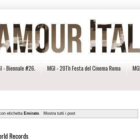
I - Biennale #26.
MGI - 20Th Festa del Cinema Roma
MGI
con etichetta
Emirato
.
Mostra tutti i post
orld Records