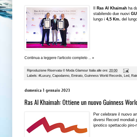
Il
Ras Al Khaimah
ha da
stabilendo due nuovi
GU
lungo i
4,5 Km.
del lungo
Continua a leggere l'articolo completo ... »
Riproduzione Riservata ©
Moda Glamour Italia
alle ore:
20:00
Labels:
#Luxury
,
Capodanno
,
Emirato
,
Guinness World Records
,
Led
,
Raki
domenica 1 gennaio 2023
Ras Al Khaimah: Ottiene un nuovo Guinness Worl
Per celebrare il nuovo a
diversi Record mondiali p
ipnotico spettacolo piro