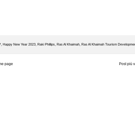
™
,
Happy New Year 2023
,
Raki Phillips
,
Ras Al Khaimah
,
Ras Al Khaimah Tourism Developme
me page
Post più 