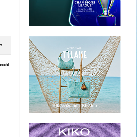
nt
vecchi