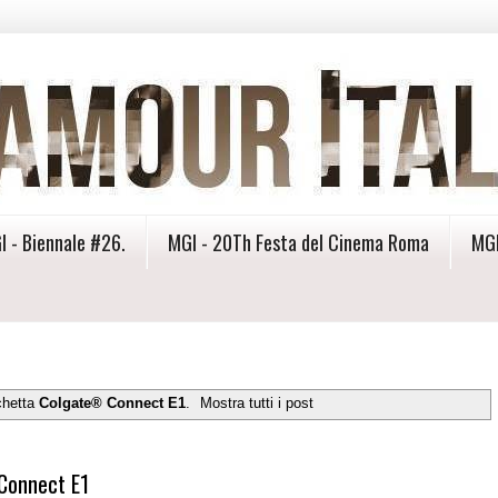
I - Biennale #26.
MGI - 20Th Festa del Cinema Roma
MGI
chetta
Colgate® Connect E1
.
Mostra tutti i post
 Connect E1