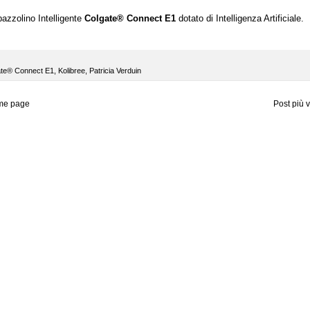
Spazzolino Intelligente
Colgate® Connect E1
dotato di Intelligenza Artificiale.
ate® Connect E1
,
Kolibree
,
Patricia Verduin
me page
Post più 