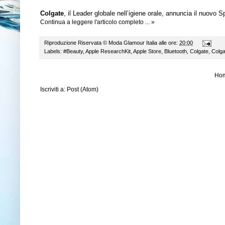
Colgate
, il Leader globale nell’igiene orale, annuncia il nuovo 
Continua a leggere l'articolo completo ... »
Riproduzione Riservata ©
Moda Glamour Italia
alle ore:
20:00
Labels:
#Beauty
,
Apple ResearchKit
,
Apple Store
,
Bluetooth
,
Colgate
,
Colg
Ho
Iscriviti a:
Post (Atom)