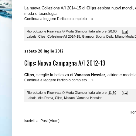
La nuova Collezione A/I 2014-15 di
Clips
esplora nuovi mondi, e
moda e tecnologia.
Continua a leggere l'articolo completo ... »
Riproduzione Riservata ©
Moda Glamour Italia
alle ore:
20:00
Labels:
Clips
,
Collezione A/I 2014-15
,
Glamour Sporty Daily
,
Milano Moda 
sabato 28 luglio 2012
Clips: Nuova Campagna A/I 2012-13
Clips
, sceglie la bellezza di
Vanessa Hessler
, attrice e mode
Continua a leggere l'articolo completo ... »
Riproduzione Riservata ©
Moda Glamour Italia
alle ore:
11:30
Labels:
Alta Roma
,
Clips
,
Maison
,
Vanessa Hessler
Ho
Iscriviti a:
Post (Atom)