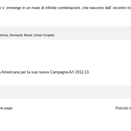
 s’ immerge in un mare di infinite combinazioni, che nascono dall’ incontro tr
Donna
,
Romantic Mood
,
Urban Graphic
lla Americana per la sua nuova Campagna A/I 2012-13.
me page
Post più 