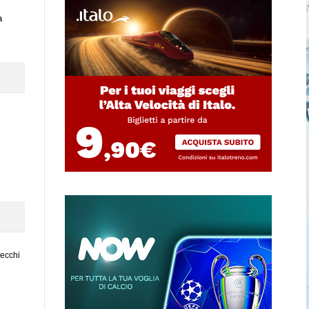
a
vecchi