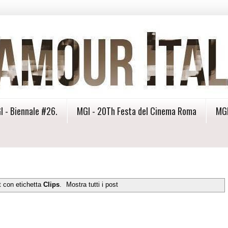
I - Biennale #26.
MGI - 20Th Festa del Cinema Roma
MGI
t con etichetta
Clips
.
Mostra tutti i post