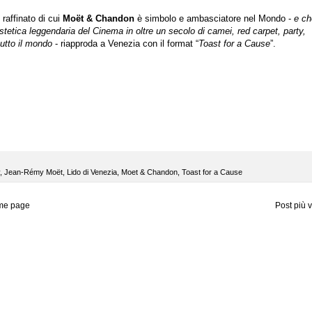
raffinato di cui
Moët & Chandon
è simbolo e ambasciatore nel Mondo -
e ch
’estetica leggendaria del Cinema in oltre un secolo di camei, red carpet, party,
tutto il mondo
- riapproda a Venezia con il format
“
Toast for a Cause
”.
,
Jean-Rémy Moët
,
Lido di Venezia
,
Moet & Chandon
,
Toast for a Cause
me page
Post più 