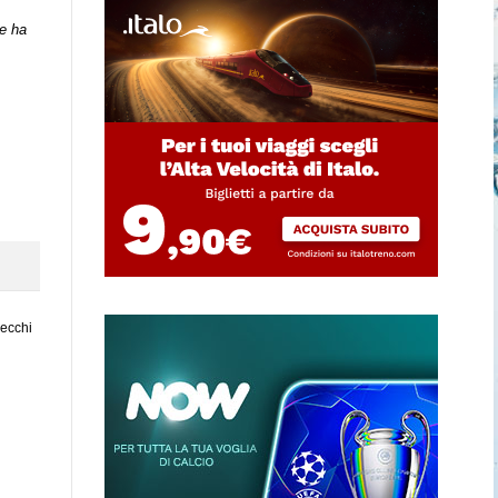
e ha
vecchi