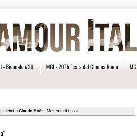
I - Biennale #26.
MGI - 20Th Festa del Cinema Roma
MGI
n etichetta
Claude Moët
.
Mostra tutti i post
a"