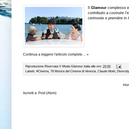
Il
Glamour
complesso e 
contribuito a costruire l
cerimonie e première in 
Continua a leggere l'articolo completo ... »
Riproduzione Riservata ©
Moda Glamour Italia
alle ore:
20:00
Labels:
#Cinema
,
78 Mostra del Cinema di Venezia
,
Claude Moët
,
Diversity
Ho
Iscriviti a:
Post (Atom)