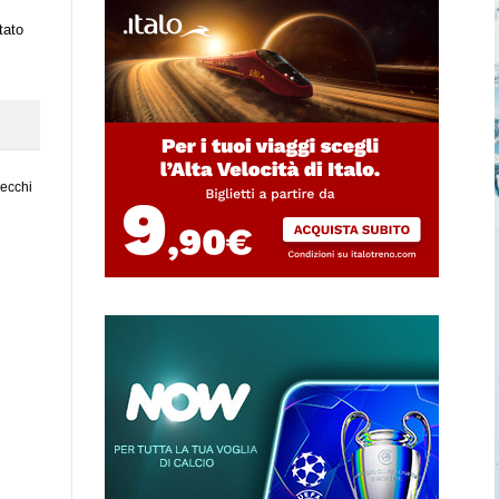
tato
vecchi