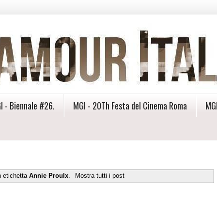
I - Biennale #26.
MGI - 20Th Festa del Cinema Roma
MGI
n etichetta
Annie Proulx
.
Mostra tutti i post