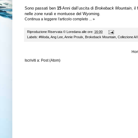
Sono passati ben
15
Anni dall’uscita di
Brokeback Mountain
, il
nelle zone rurali e montuose del Wyoming.
Continua a leggere l'articolo completo ... »
Riproduzione Riservata ©
Loredana
alle ore:
16:00
Labels:
#Moda
,
Ang Lee
,
Annie Proulx
,
Brokeback Mountain
,
Collezione A/
Ho
Iscriviti a:
Post (Atom)