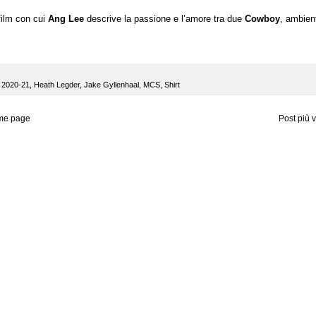
 film con cui
Ang Lee
descrive la passione e l’amore tra due
Cowboy
, ambien
I 2020-21
,
Heath Legder
,
Jake Gyllenhaal
,
MCS
,
Shirt
me page
Post più 