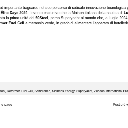
d importante traguardo nel suo percorso di radicale innovazione tecnologica p
i
Élite Days 2024
, l’evento esclusivo che la Maison italiana della nautica di
L
rata la prima unità del
50Steel
, primo Superyacht al mondo che, a Luglio 2024
rmer Fuel Cell
a metanolo verde, in grado di alimentare l’apparato di hotelleri
soni
,
Reformer Fuel Cell
,
Sanlorenzo
,
Siemens Energy
,
Superyacht
,
Zuccon International Pro
me page
Post più 