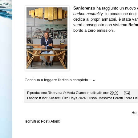
Sanlorenzo
ha raggiunto un nuovo e
carbon neutrality
: in occasione degl
dedica ai propri armatori, è stata va
verrà consegnato con sistema
Refo
bordo a zero emissioni.
Continua a leggere l'articolo completo ... »
Riproduzione Riservata ©
Moda Glamour Italia
alle ore:
20:00
Labels:
#Boat
,
50Steel
,
Élite Days 2024
,
Lusso
,
Massimo Perotti
,
Piero Lis
Ho
Iscriviti a:
Post (Atom)