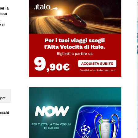
er la
usso
,
e di
ject
vecchi