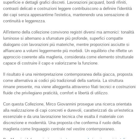
superficie e dettagli grafici discreti. Lavorazioni jacquard, bordi rifiniti,
contrasti delicati e costruzioni leggere contribuiscono a definire l'identità
dei capi senza appesantirne l'estetica, mantenendo una sensazione di
continuità e leggerezza.
All'interno della collezione convivono registri diversi ma armonici: tonalità
luminose si alternano a sfumature più profonde, superfici compatte
dialogano con lavorazioni più materiche, mentre proporzioni asciutte si
affiancano a volumi leggermente più morbidi. Un equilibrio che riflette un
approccio coerente alla maglieria, considerata come elemento strutturale
capace di costruire il capo e valorizzarne la funzione.
Il risultato è una reinterpretazione contemporanea della giacca, proposta
come alternativa ai codici più tradizionali della sartoria. La struttura
rimane presente, ma viene alleggerita attraverso filati tecnici e costruzioni
fluide che privilegiano praticità, comfort e libertà di utilizzo.
Con questa Collezione, Mirco Giovannini prosegue una ricerca orientata
alla realizzazione di capi concreti e durevoli, caratterizzati da un'estetica
essenziale e da una lavorazione tecnica che esalta il materiale con
discrezione e modernità. Una proposta che conferma il ruolo della
maglieria come linguaggio centrale nel vestire contemporaneo.