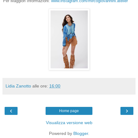
Per Maggiori Informazioni:
www.instagram.com/mircogiovannini.atelier
Lidia Zanotto
alle ore:
16:00
‹
›
Home page
Visualizza versione web
Powered by
Blogger
.