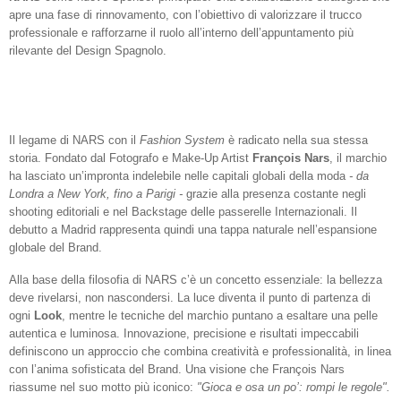
apre una fase di rinnovamento, con l’obiettivo di valorizzare il trucco
professionale e rafforzarne il ruolo all’interno dell’appuntamento più
rilevante del Design Spagnolo.
Il legame di NARS con il
Fashion System
è radicato nella sua stessa
storia. Fondato dal Fotografo e Make-Up Artist
François Nars
, il marchio
ha lasciato un’impronta indelebile nelle capitali globali della moda
- da
Londra a New York, fino a Parigi -
grazie alla presenza costante negli
shooting editoriali e nel Backstage delle passerelle Internazionali. Il
debutto a Madrid rappresenta quindi una tappa naturale nell’espansione
globale del Brand.
Alla base della filosofia di NARS c’è un concetto essenziale: la bellezza
deve rivelarsi, non nascondersi. La luce diventa il punto di partenza di
ogni
Look
, mentre le tecniche del marchio puntano a esaltare una pelle
autentica e luminosa. Innovazione, precisione e risultati impeccabili
definiscono un approccio che combina creatività e professionalità, in linea
con l’anima sofisticata del Brand. Una visione che François Nars
riassume nel suo motto più iconico:
"Gioca e osa un po’: rompi le regole".