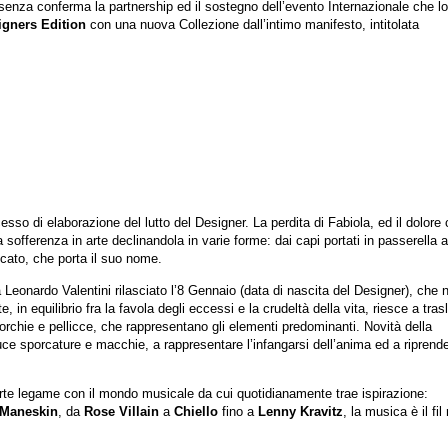
senza conferma la partnership ed il sostegno dell’evento Internazionale che l
igners Edition
con una nuova Collezione dall’intimo manifesto, intitolata
sso di elaborazione del lutto del Designer. La perdita di Fabiola, ed il dolore
 sofferenza in arte declinandola in varie forme: dai capi portati in passerella a
cato, che porta il suo nome.
a Leonardo Valentini rilasciato l’8 Gennaio (data di nascita del Designer), che 
 in equilibrio fra la favola degli eccessi e la crudeltà della vita, riesce a trasl
borchie e pellicce, che rappresentano gli elementi predominanti. Novità della
ce sporcature e macchie, a rappresentare l’infangarsi dell’anima ed a riprende
e legame con il mondo musicale da cui quotidianamente trae ispirazione:
Maneskin
, da
Rose Villain
a
Chiello
fino a
Lenny Kravitz
, la musica è il fil