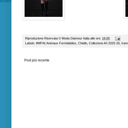
Riproduzione Riservata ©
Moda Glamour Italia
alle ore:
16:00
Labels:
#MFW
,
Animaux Formidables
,
Chiello
,
Collezione A/I 2025-26
,
Iram
Post più recente