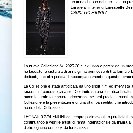
un anno dal suo debutto. La sua pre
tornare all’interno di
Lineapelle Des
CRUDELIO FABIOLA.
La nuova Collezione A/I 2025-26 si sviluppa a partire da un proce
ha lasciato, a distanza di anni, gli ha permesso di trasformare la
dedicati, fino alla poesia di accompagnamento a questo comuni
La Collezione è stata anticipata da uno short film ed intervista 
racconta il percorso creativo. Costruito su una tematica bivalente,
moda la storia raccontata adoperando pellami pregiati, intarsi, 
Collezione è la presentazione di una stampa inedita, che introdu
nome della Collezione.
LEONARDOVALENTINI da sempre porta avanti in parallelo il fort
continuando a vestire artisti di fama Internazionale da
Irama
ai
dietro ognuno dei Look da lui realizzati.