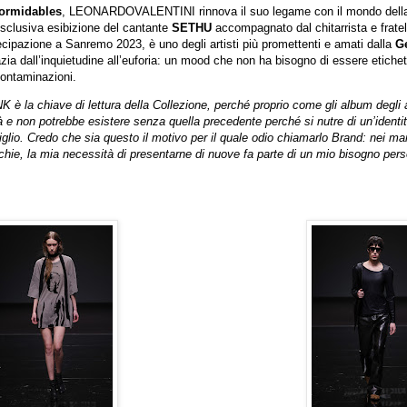
ormidables
, LEONARDOVALENTINI rinnova il suo legame con il mondo dell
clusiva esibizione del cantante
SETHU
accompagnato dal chitarrista e fratel
ecipazione a Sanremo 2023, è uno degli artisti più promettenti e amati dalla
G
ia dall’inquietudine all’euforia: un mood che non ha bisogno di essere etichet
contaminazioni.
la chiave di lettura della Collezione, perché proprio come gli album degli ar
e non potrebbe esistere senza quella precedente perché si nutre di un’identi
lio. Credo che sia questo il motivo per il quale odio chiamarlo Brand: nei mar
hie, la mia necessità di presentarne di nuove fa parte di un mio bisogno per