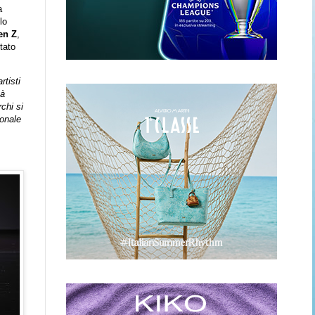
a
lo
en Z
,
tato
tisti
tà
chi si
sonale