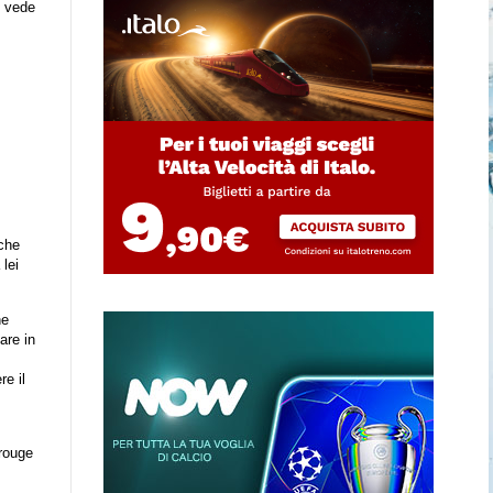
o vede
 che
 lei
ne
are in
re il
 rouge