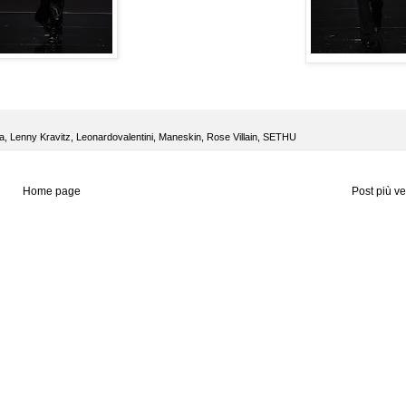
a
,
Lenny Kravitz
,
Leonardovalentini
,
Maneskin
,
Rose Villain
,
SETHU
Home page
Post più v