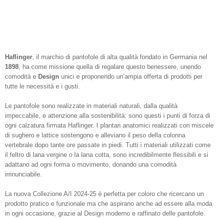
Haflinger
, il marchio di pantofole di alta qualità fondato in Germania nel
1898
, ha come missione quella di regalare questo benessere, unendo
comodità e
Design
unici e proponendo un’ampia offerta di prodotti per
tutte le necessità e i gusti.
Le pantofole sono realizzate in materiali naturali, dalla qualità
impeccabile, e attenzione alla sostenibilità: sono questi i punti di forza di
ogni calzatura firmata Haflinger. I
plantari anatomici
realizzati con miscele
di
sughero e lattice
sostengono e alleviano il peso della colonna
vertebrale dopo tante ore passate in piedi. Tutti i materiali utilizzati come
il
feltro di lana vergine
o la
lana cotta
, sono incredibilmente flessibili e si
adattano ad ogni forma o movimento, donando una comodità
irrinunciabile.
La
nuova Collezione A/I 2024-25
è perfetta per coloro che ricercano un
prodotto pratico e funzionale ma che aspirano anche ad essere alla moda
in ogni occasione, grazie al Design moderno e raffinato delle pantofole.