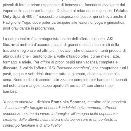
piccoli di fare le prime esperienze di benessere, facendosi avvolgere dai
vapori delle saune per famiglie. Dedicata al relax dei soli genitori, l’
Adults
Only Spa
, di 480 m² nascosta e sospesa nel bosco; qui si trova anche il
Padiglione Yoga, dove poter partecipare alle lezioni di yoga e ginnastica
post gravidanza in programma.
La natura inoltre è la protagonista anche dell’offerta culinaria:
AKI
Gourmet
metterà d’accordo i palati di grandi e piccini con piatti della
tradizione regionale ed altri più innovativi, che utilizzano i tanti prodotti di
alta qualità che il territorio della Valle d’Isarco offre, come mele, latte,
formaggi e miele. Per offrire ai propri ospiti una vacanza completa e
rilassata, è valida l’offerta “
AKI Pensione completa
”, che comprende tutti i
pasti, acqua e soft drink durante tutta la giornata, dalla colazione alla
cena. Sono inoltre disponibili attrezzature complete per bambini e neonati
nel ristorante e angolo pappe aperto 24 ore su 24 con alimenti per
bambini.
“
Il nostro obiettivo
- dichiara
Franziska Sanoner
, membro della proprietà
- è lasciare alle famiglie dei ricordi indelebili nella memoria, offrendo
esperienze uniche da vivere in famiglia, all’insegna delle esperienze
creative, delle attività nella natura e del benessere in un contesto al
contempo familiare e di alto livello”.