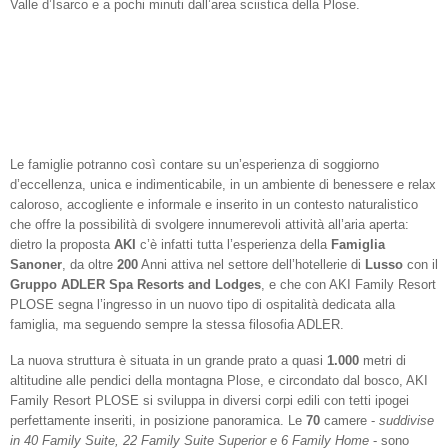
Valle d’Isarco e a pochi minuti dall’area sciistica della Plose.
Le famiglie potranno così contare su un’esperienza di soggiorno
d’eccellenza, unica e indimenticabile, in un ambiente di benessere e relax
caloroso, accogliente e informale e inserito in un contesto naturalistico
che offre la possibilità di svolgere innumerevoli attività all’aria aperta:
dietro la proposta
AKI
c’è infatti tutta l’esperienza della
Famiglia
Sanoner
, da oltre
200
Anni attiva nel settore dell’hotellerie di
Lusso
con il
Gruppo ADLER Spa Resorts and Lodges
, e che con AKI Family Resort
PLOSE segna l’ingresso in un nuovo tipo di ospitalità dedicata alla
famiglia, ma seguendo sempre la stessa filosofia ADLER.
La nuova struttura è situata in un grande prato a quasi
1.000
metri di
altitudine alle pendici della montagna Plose, e circondato dal bosco, AKI
Family Resort PLOSE si sviluppa in diversi corpi edili con tetti ipogei
perfettamente inseriti, in posizione panoramica. Le
70
camere -
suddivise
in 40 Family Suite, 22 Family Suite Superior e 6 Family Home
- sono