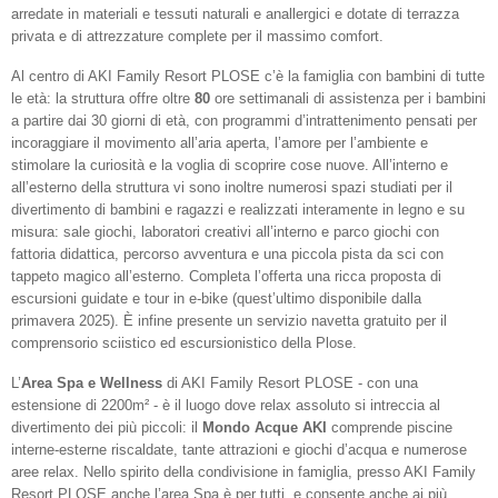
arredate in materiali e tessuti naturali e anallergici e dotate di terrazza
privata e di attrezzature complete per il massimo comfort.
Al centro di AKI Family Resort PLOSE c’è la famiglia con bambini di tutte
le età: la struttura offre oltre
80
ore settimanali di assistenza per i bambini
a partire dai 30 giorni di età, con programmi d’intrattenimento pensati per
incoraggiare il movimento all’aria aperta, l’amore per l’ambiente e
stimolare la curiosità e la voglia di scoprire cose nuove. All’interno e
all’esterno della struttura vi sono inoltre numerosi spazi studiati per il
divertimento di bambini e ragazzi e realizzati interamente in legno e su
misura: sale giochi, laboratori creativi all’interno e parco giochi con
fattoria didattica, percorso avventura e una piccola pista da sci con
tappeto magico all’esterno. Completa l’offerta una ricca proposta di
escursioni guidate e tour in e-bike (quest’ultimo disponibile dalla
primavera 2025). È infine presente un servizio navetta gratuito per il
comprensorio sciistico ed escursionistico della Plose.
L’
Area Spa e Wellness
di AKI Family Resort PLOSE - con una
estensione di 2200m² - è il luogo dove relax assoluto si intreccia al
divertimento dei più piccoli: il
Mondo Acque AKI
comprende piscine
interne-esterne riscaldate, tante attrazioni e giochi d’acqua e numerose
aree relax. Nello spirito della condivisione in famiglia, presso AKI Family
Resort PLOSE anche l’area Spa è per tutti, e consente anche ai più