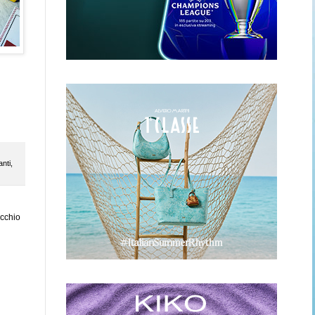
anti
,
ecchio