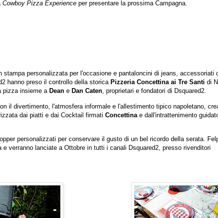
a
Cowboy Pizza Experience
per presentare la prossima Campagna.
on stampa personalizzata per l'occasione e pantaloncini di jeans, accessoriati 
2 hanno preso il controllo della storica
Pizzeria Concettina ai Tre Santi
di N
ia pizza insieme a
Dean
e
Dan Caten
, proprietari e fondatori di Dsquared2.
n il divertimento, l'atmosfera informale e l'allestimento tipico napoletano, cr
zzata dai piatti e dai Cocktail firmati
Concettina
e dall'intrattenimento guidat
shopper personalizzati per conservare il gusto di un bel ricordo della serata. Fel
e verranno lanciate a Ottobre in tutti i canali Dsquared2, presso rivenditori