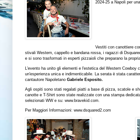
2024-25 a Napoli per un
Vestiti con canottiere c
stivali Western, cappello e bandana rossa, i ragazzi di Dsquared
e si sono trasformati in esperti pizzaioli che preparano la propr
L'evento ha unito gli elementi e l'estetica del Western Cowboy co
un'esperienza unica e indimenticabile. La serata è stata caratteri
cantautore Napoletano
Gabriele Esposito.
Agli ospiti sono stati regalati piatti a base di pizza, scatole e 
canotte e T-Shirt sono state realizzate con una stampa dedicata 
selezionati WW e su:
www.bravekid.com
.
Per Maggiori Informazioni:
www.dsquared2.com