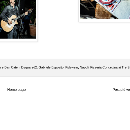
 e Dan Caten
,
Dsquared2
,
Gabriele Esposito
,
Kidswear
,
Napoli
,
Pizzeria Concettina ai Tre S
Home page
Post più v