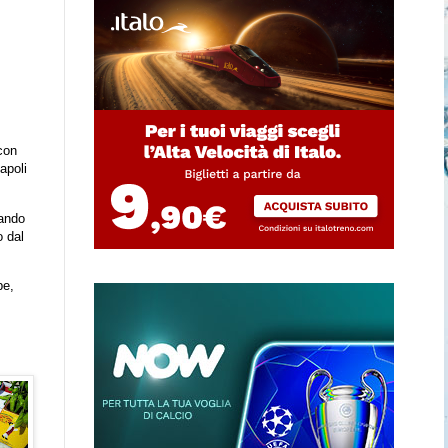
con
apoli
eando
o dal
pe,