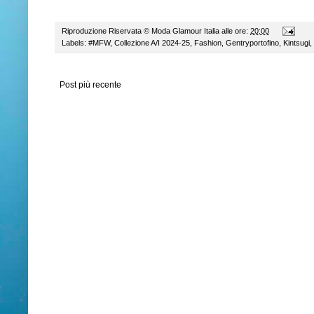
Riproduzione Riservata ©
Moda Glamour Italia
alle ore:
20:00
Labels:
#MFW
,
Collezione A/I 2024-25
,
Fashion
,
Gentryportofino
,
Kintsugi
,
Post più recente