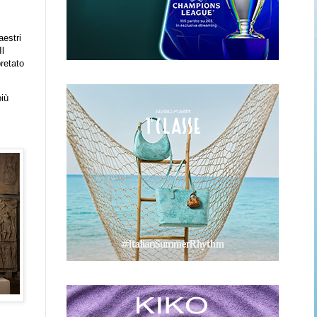
aestri
Il
pretato
più