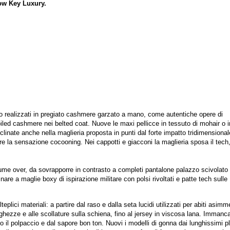
ow Key Luxury.
ono realizzati in pregiato cashmere garzato a mano, come autentiche opere di
oiled cashmere nei belted coat. Nuove le maxi pellicce in tessuto di mohair o i
clinate anche nella maglieria proposta in punti dal forte impatto tridimensiona
re la sensazione cocooning. Nei cappotti e giacconi la maglieria sposa il tech
ume over, da sovrapporre in contrasto a completi pantalone palazzo scivolato
are a maglie boxy di ispirazione militare con polsi rivoltati e patte tech sulle
teplici materiali: a partire dal raso e dalla seta lucidi utilizzati per abiti asimme
nghezze e alle scollature sulla schiena, fino al jersey in viscosa lana. Immanca
o il polpaccio e dal sapore bon ton. Nuovi i modelli di gonna dai lunghissimi pl