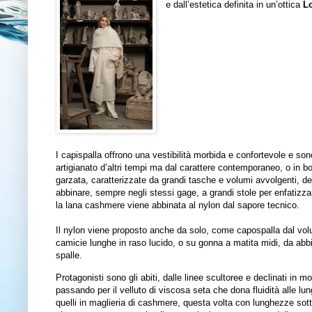
e dall’estetica definita in un’ottica
L
I capispalla offrono una vestibilità morbida e confortevole e s
artigianato d’altri tempi ma dal carattere contemporaneo, o in b
garzata, caratterizzate da grandi tasche e volumi avvolgenti, de
abbinare, sempre negli stessi gage, a grandi stole per enfatizza
la lana cashmere viene abbinata al nylon dal sapore tecnico.
Il nylon viene proposto anche da solo, come capospalla dal vol
camicie lunghe in raso lucido, o su gonna a matita midi, da abbin
spalle.
Protagonisti sono gli abiti, dalle linee scultoree e declinati in mol
passando per il velluto di viscosa seta che dona fluidità alle lu
quelli in maglieria di cashmere, questa volta con lunghezze sott