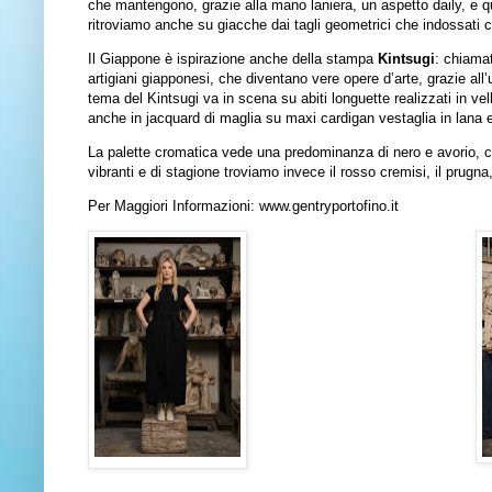
che mantengono, grazie alla mano laniera, un aspetto daily, e qu
ritroviamo anche su giacche dai tagli geometrici che indossati c
Il Giappone è ispirazione anche della stampa
Kintsugi
: chiamat
artigiani giapponesi, che diventano vere opere d’arte, grazie all’ut
tema del Kintsugi va in scena su abiti longuette realizzati in vell
anche in jacquard di maglia su maxi cardigan vestaglia in lana 
La palette cromatica vede una predominanza di nero e avorio, che 
vibranti e di stagione troviamo invece il rosso cremisi, il prugna,
Per Maggiori Informazioni:
www.gentryportofino.it