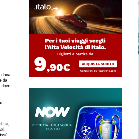
n lana
le da
, dove
 e
trici,
bili
issè,