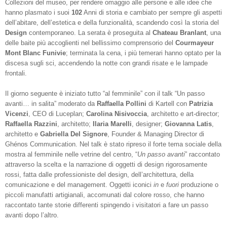
Collezioni del museo, per rendere omaggio alle persone e alle idee che
hanno plasmato i suoi
102
Anni di storia e cambiato per sempre gli aspetti
dell’abitare, dell’estetica e della funzionalità, scandendo così la storia del
Design
contemporaneo. La serata è proseguita al
Chateau Branlant
, una
delle baite più accoglienti nel bellissimo comprensorio del
Courmayeur
Mont Blanc Funivie
; terminata la cena, i più temerari hanno optato per la
discesa sugli sci, accendendo la notte con grandi risate e le lampade
frontali.
Il giorno seguente è iniziato tutto “al femminile” con il talk “Un passo
avanti… in salita” moderato da
Raffaella Pollini
di Kartell con
Patrizia
Vicenzi
, CEO di Luceplan;
Carolina Nisivoccia
, architetto e art-director;
Raffaella Razzini
, architetto;
Ilaria Marelli
, designer;
Giovanna Latis
,
architetto e
Gabriella Del Signore
, Founder & Managing Director di
Ghénos Communication. Nel talk è stato ripreso il forte tema sociale della
mostra al femminile nelle vetrine del centro, “
Un passo avanti
” raccontato
attraverso la scelta e la narrazione di oggetti di design rigorosamente
rossi, fatta dalle professioniste del design, dell’architettura, della
comunicazione e del management. Oggetti iconici
in
e
fuori
produzione o
piccoli manufatti artigianali, accomunati dal colore rosso, che hanno
raccontato tante storie differenti spingendo i visitatori a fare un passo
avanti dopo l’altro.