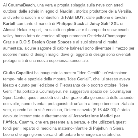
Al
CourmaBeach
, una vera e propria spiaggia sulla neve con arredi
outdoor: dalle sdraio in legno di
Nardini
, storico produttore della Versilia,
ai divertenti sacchi e ombrelloni di
FABTBOY
; dalle poltrone e tavolini
Kartell
con tanto di nanetti di
Philippe Stack
al
Juicy Salif XXL
di
Alessi
. Relax e sport, tra salotti en plein air e il campo da snow-beach
volley hanno fatto da cornice all’appuntamento Ostriche&Champagne.
Grazie a
D.O.S Design Open Spaces
e ai suoi sistemi di realtà
aumentata, alcune sagome di cabine balneari sono diventate il mezzo per
scoprire mondi di design magici dove gli oggetti di design sono diventati
protagonisti di una nuova esperienza sensoriale.
Giulio Capellini
ha inaugurato la mostra “Idee Gentili”: un’estensione
tempo- rale e spaziale della mostra “Idee Geniali”, che lui stesso aveva
ideato e curato per l’edizione di Pietrasanta dello scorso ottobre. “Idee
Gentili” ha portato a Courmayeur, nel suggestivo spazio del Courmayeur
Sport Center, questi prodotti cult che, grazie alla generosità delle aziende
coinvolte, sono diventati protagonisti di un’asta a tempo benefica. Sabato
sera, quando l’asta si è conclusa, l’intero ricavato (€ 16.448,00) è stato
devoluto interamente e direttamente all’
Associazione Medici per
l’Africa
, Cuamm, che era presente alla serata, e che utilizzerà questi
fondi per il reparto di medicina materno-infantile di Pujehun in Sierra
Leone che ogni giorno cerca di affrontare le emergenze ostetriche.