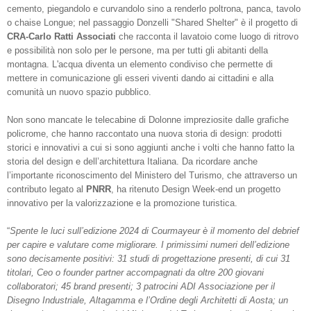
cemento, piegandolo e curvandolo sino a renderlo poltrona, panca, tavolo
o chaise Longue; nel passaggio Donzelli "Shared Shelter" è il progetto di
CRA-Carlo Ratti Associati
che racconta il lavatoio come luogo di ritrovo
e possibilità non solo per le persone, ma per tutti gli abitanti della
montagna. L'acqua diventa un elemento condiviso che permette di
mettere in comunicazione gli esseri viventi dando ai cittadini e alla
comunità un nuovo spazio pubblico.
Non sono mancate le telecabine di Dolonne impreziosite dalle grafiche
policrome, che hanno raccontato una nuova storia di design: prodotti
storici e innovativi a cui si sono aggiunti anche i volti che hanno fatto la
storia del design e dell’architettura Italiana. Da ricordare anche
l’importante riconoscimento del Ministero del Turismo, che attraverso un
contributo legato al
PNRR
, ha ritenuto Design Week-end un progetto
innovativo per la valorizzazione e la promozione turistica.
“
Spente le luci sull’edizione 2024 di Courmayeur è il momento del debrief
per capire e valutare come migliorare. I primissimi numeri dell’edizione
sono decisamente positivi: 31 studi di progettazione
presenti,
di
cui
31
titolari,
Ceo
o
founder
partner
accompagnati
da
oltre
200
giovani
colla
boratori;
45
brand
presenti;
3
patrocini
ADI
Associazione
per
il
Disegno
Industriale,
Altagamma
e
l’Ordine
degli
Architetti
di
Aosta;
un