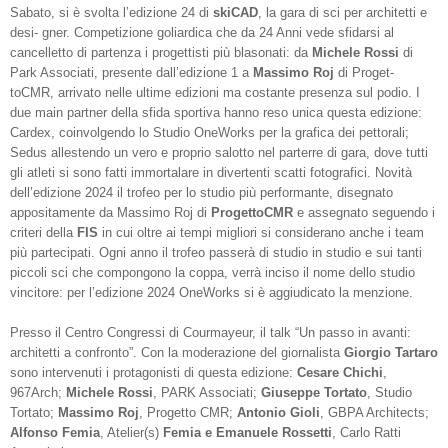
Sabato, si è svolta l’edizione 24 di
skiCAD
, la gara di sci per architetti e
desi- gner. Competizione goliardica che da 24 Anni vede sfidarsi al
cancelletto di partenza i progettisti più blasonati: da
Michele Rossi
di
Park Associati, presente dall’edizione 1 a
Massimo Roj
di Proget-
toCMR, arrivato nelle ultime edizioni ma costante presenza sul podio. I
due main partner della sfida sportiva hanno reso unica questa edizione:
Cardex, coinvolgendo lo Studio OneWorks per la grafica dei pettorali;
Sedus allestendo un vero e proprio salotto nel parterre di gara, dove tutti
gli atleti si sono fatti immortalare in divertenti scatti fotografici. Novità
dell’edizione 2024 il trofeo per lo studio più performante, disegnato
appositamente da Massimo Roj di
ProgettoCMR
e assegnato seguendo i
criteri della
FIS
in cui oltre ai tempi migliori si considerano anche i team
più partecipati. Ogni anno il trofeo passerà di studio in studio e sui tanti
piccoli sci che compongono la coppa, verrà inciso il nome dello studio
vincitore: per l’edizione 2024 OneWorks si è aggiudicato la menzione.
Presso il Centro Congressi di Courmayeur, il talk “Un passo in avanti:
architetti a confronto”. Con la moderazione del giornalista
Giorgio Tartaro
sono intervenuti i protagonisti di questa edizione:
Cesare Chichi
,
967Arch;
Michele Rossi
, PARK Associati;
Giuseppe Tortato
, Studio
Tortato;
Massimo Roj
, Progetto CMR;
Antonio Gioli
, GBPA Architects;
Alfonso Femia
, Atelier(s)
Femia e Emanuele Rossetti
, Carlo Ratti