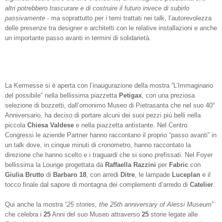
altri potrebbero trascurare e di costruire il futuro invece di subirlo
passivamente
- ma soprattutto per i temi trattati nei talk, l’autorevolezza
delle presenze tra designer e architetti con le relative installazioni e anche
un importante passo avanti in termini di solidarietà.
La Kermesse si è aperta con l’inaugurazione della mostra “L’Immaginario
del possibile” nella bellissima piazzetta
Petigax
, con una preziosa
selezione di bozzetti, dall’omonimo Museo di Pietrasanta che nel suo 40°
Anniversario, ha deciso di portare alcuni dei suoi pezzi più belli nella
piccola
Chiesa Valdese
e nella piazzetta antistante. Nel Centro
Congressi le aziende Partner hanno raccontano il proprio “passo avanti” in
un talk dove, in cinque minuti di cronometro, hanno raccontato la
direzione che hanno scelto e i traguardi che si sono prefissati. Nel Foyer
bellissima la Lounge progettata da
Raffaella Razzini
per
Fabric
con
Giulia Brutto
di
Barbaro 18
, con arredi
Ditre
, le lampade
Luceplan
e il
tocco finale dal sapore di montagna dei complementi d’arredo di
Catelier
.
Qui anche la mostra “
25 stories, the 25th anniversary of Alessi Museum
”
che celebra i
25
Anni del suo Museo attraverso
25
storie legate alle