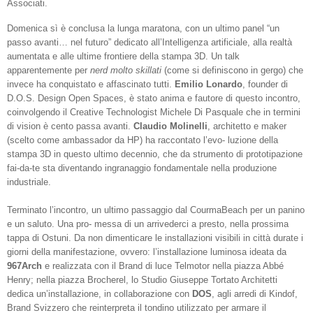
Associati.
Domenica sì è conclusa la lunga maratona, con un ultimo panel “un
passo avanti… nel futuro” dedicato all’Intelligenza artificiale, alla realtà
aumentata e alle ultime frontiere della stampa 3D. Un talk
apparentemente per
nerd molto skillati
(come si definiscono in gergo) che
invece ha conquistato e affascinato tutti.
Emilio Lonardo
, founder di
D.O.S. Design Open Spaces, è stato anima e fautore di questo incontro,
coinvolgendo il Creative Technologist Michele Di Pasquale che in termini
di vision è cento passa avanti.
Claudio Molinelli
, architetto e maker
(scelto come ambassador da HP) ha raccontato l’evo- luzione della
stampa 3D in questo ultimo decennio, che da strumento di prototipazione
fai-da-te sta diventando ingranaggio fondamentale nella produzione
industriale.
Terminato l’incontro, un ultimo passaggio dal CourmaBeach per un panino
e un saluto. Una pro- messa di un arrivederci a presto, nella prossima
tappa di Ostuni. Da non dimenticare le installazioni visibili in città durate i
giorni della manifestazione, ovvero: l’installazione luminosa ideata da
967Arch
e realizzata con il Brand di luce Telmotor nella piazza Abbé
Henry; nella piazza Brocherel, lo Studio Giuseppe Tortato Architetti
dedica un’installazione, in collaborazione con
DOS
, agli arredi di Kindof,
Brand Svizzero che reinterpreta il tondino utilizzato per armare il