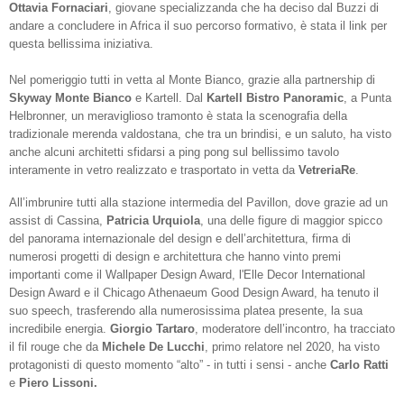
Ottavia Fornaciari
, giovane specializzanda che ha deciso dal Buzzi di
andare a concludere in Africa il suo percorso formativo, è stata il link per
questa bellissima iniziativa.
Nel pomeriggio tutti in vetta al Monte Bianco, grazie alla partnership di
Skyway Monte Bianco
e Kartell. Dal
Kartell Bistro Panoramic
, a Punta
Helbronner, un meraviglioso tramonto è stata la scenografia della
tradizionale merenda valdostana, che tra un brindisi, e un saluto, ha visto
anche alcuni architetti sfidarsi a ping pong sul bellissimo tavolo
interamente in vetro realizzato e trasportato in vetta da
VetreriaRe
.
All’imbrunire tutti alla stazione intermedia del Pavillon, dove grazie ad un
assist di Cassina,
Patricia Urquiola
, una delle figure di maggior spicco
del panorama internazionale del design e dell’architettura, firma di
numerosi progetti di design e architettura che hanno vinto premi
importanti come il Wallpaper Design Award, l'Elle Decor International
Design Award e il Chicago Athenaeum Good Design Award, ha tenuto il
suo speech, trasferendo alla numerosissima platea presente, la sua
incredibile energia.
Giorgio Tartaro
, moderatore dell’incontro, ha tracciato
il fil rouge che da
Michele De Lucchi
, primo relatore nel 2020, ha visto
protagonisti di questo momento “alto” - in tutti i sensi - anche
Carlo Ratti
e
Piero Lissoni.