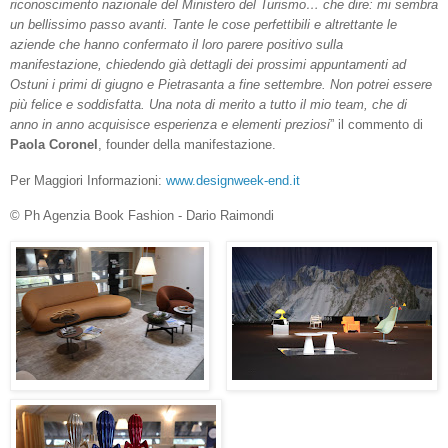
riconoscimento
nazionale
del
Ministero
del
Turismo…
che
dire:
mi
sembra
un
bellissimo
passo
avanti.
Tante
le
cose
perfettibili
e
altrettante
le
aziende
che
hanno
confermato il loro parere positivo sulla
manifestazione, chiedendo già dettagli dei prossimi ap
puntamenti
ad
Ostuni
i
primi
di
giugno
e
Pietrasanta
a
fine
settembre.
Non
potrei
essere
più
felice
e
soddisfatta.
Una
nota
di
merito
a
tutto
il
mio
team,
che
di
anno
in
anno
acquisisce
esperienza
e
elementi
preziosi
” il commento di
Paola Coronel
, founder della manifestazione.
Per Maggiori Informazioni:
www.designweek-end.it
© Ph Agenzia Book Fashion - Dario Raimondi