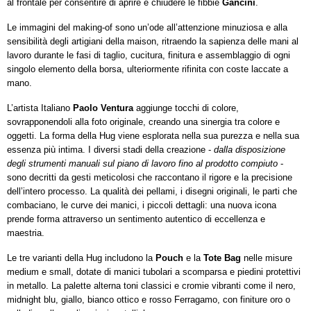
al frontale per consentire di aprire e chiudere le fibbie
Gancini
.
Le immagini del making-of sono un’ode all’attenzione minuziosa e alla
sensibilità degli artigiani della maison, ritraendo la sapienza delle mani al
lavoro durante le fasi di taglio, cucitura, finitura e assemblaggio di ogni
singolo elemento della borsa, ulteriormente rifinita con coste laccate a
mano.
L’artista Italiano
Paolo Ventura
aggiunge tocchi di colore,
sovrapponendoli alla foto originale, creando una sinergia tra colore e
oggetti. La forma della Hug viene esplorata nella sua purezza e nella sua
essenza più intima. I diversi stadi della creazione -
dalla disposizione
degli strumenti manuali sul piano di lavoro fino al prodotto compiuto
-
sono decritti da gesti meticolosi che raccontano il rigore e la precisione
dell’intero processo. La qualità dei pellami, i disegni originali, le parti che
combaciano, le curve dei manici, i piccoli dettagli: una nuova icona
prende forma attraverso un sentimento autentico di eccellenza e
maestria.
Le tre varianti della Hug includono la
Pouch
e la
Tote Bag
nelle misure
medium e small, dotate di manici tubolari a scomparsa e piedini protettivi
in metallo. La palette alterna toni classici e cromie vibranti come il nero,
midnight blu, giallo, bianco ottico e rosso Ferragamo, con finiture oro o