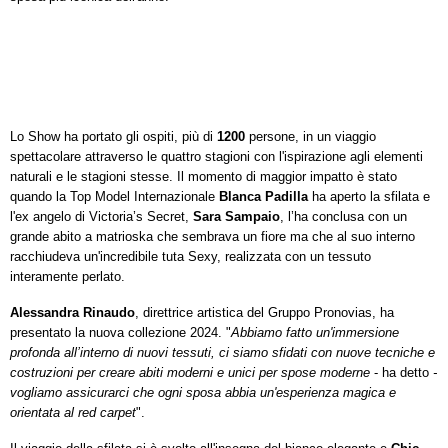
Lo Show ha portato gli ospiti, più di
1200
persone, in un viaggio
spettacolare attraverso le quattro stagioni con l'ispirazione agli elementi
naturali e le stagioni stesse. Il momento di maggior impatto è stato
quando la Top Model Internazionale
Blanca Padilla
ha aperto la sfilata e
l'ex angelo di Victoria’s Secret,
Sara Sampaio
, l’ha conclusa con un
grande abito a matrioska che sembrava un fiore ma che al suo interno
racchiudeva un'incredibile tuta Sexy, realizzata con un tessuto
interamente perlato.
Alessandra Rinaudo
, direttrice artistica del Gruppo Pronovias, ha
presentato la nuova collezione 2024. "
Abbiamo fatto un'immersione
profonda all’interno di nuovi tessuti, ci siamo sfidati con
nuove tecniche e
costruzioni per creare abiti moderni e unici per spose moderne
- ha detto
-
vogliamo
assicurarci
che
ogni
sposa
abbia
un'esperienza
magica e
orientata al
red
carpet
".