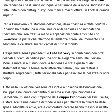
Il viaggio della sfilata si è svolto all'insegna del bianco elegante e
Chic
,
una tendenza che illumina ovunque le settimane della moda. Indossato in
tinta unita o con dettagli Sexy, non manca mai di offrire un Look di grande
impatto.
Per la Primavera -
la stagione dell'amore, della rinascita e delle fioriture
-
Rinaudo ha creato una nuova linea di abiti sensuali con intricati fiori
tridimensionali realizzati a mano e applicazioni fiorite arricchite con
Swarovski
e pietre che riflettono le tendenze floreali del momento che
adornano le celebrità sui red carpet di tutto il mondo.
Trasparenze senza precedenti e
Cut-Out Sexy
si combinano con pizzi
delicati e ricami di perline per una sottile eleganza sensuale. Sublimi.
More is more in autunno, dove la tendenza è stata quella di abiti
statement ispirati a forme architettoniche naturali, volumi teatrali e
strutture sorprendenti, tutti personalizzabili per esaltare la bellezza di ogni
corpo.
Tutto nella Collezione Seasons of Light è all'insegna dell'innovazione,
sviluppata nel cuore del centro di ricerca e sviluppo Pronovias a
Barcellona. In linea con l'impegno del
Gruppo Pronovias
per l'inclusività,
è stata scelta una gamma di modelle reali per riflettere la diversità delle
spose. Modelle di etnie, età e corporature diverse hanno messo in risalto