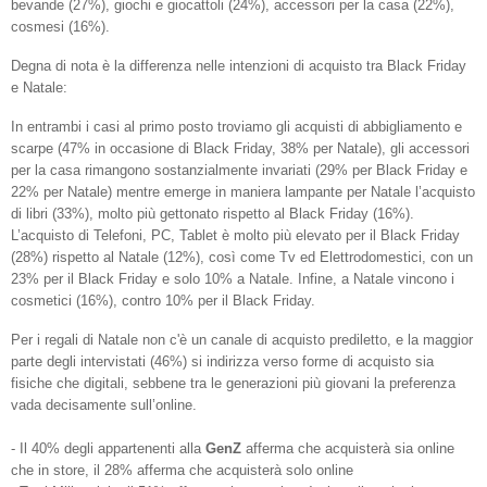
bevande (27%), giochi e giocattoli (24%), accessori per la casa (22%),
cosmesi (16%).
Degna di nota è la differenza nelle intenzioni di acquisto tra Black Friday
e Natale:
In entrambi i casi al primo posto troviamo gli acquisti di abbigliamento e
scarpe (47% in occasione di Black Friday, 38% per Natale), gli accessori
per la casa rimangono sostanzialmente invariati (29% per Black Friday e
22% per Natale) mentre emerge in maniera lampante per Natale l’acquisto
di libri (33%), molto più gettonato rispetto al Black Friday (16%).
L’acquisto di Telefoni, PC, Tablet è molto più elevato per il Black Friday
(28%) rispetto al Natale (12%), così come Tv ed Elettrodomestici, con un
23% per il Black Friday e solo 10% a Natale. Infine, a Natale vincono i
cosmetici (16%), contro 10% per il Black Friday.
Per i regali di Natale non c'è un canale di acquisto prediletto, e la maggior
parte degli intervistati (46%) si indirizza verso forme di acquisto sia
fisiche che digitali, sebbene tra le generazioni più giovani la preferenza
vada decisamente sull’online.
- Il 40% degli appartenenti alla
GenZ
afferma che acquisterà sia online
che in store, il 28% afferma che acquisterà solo online