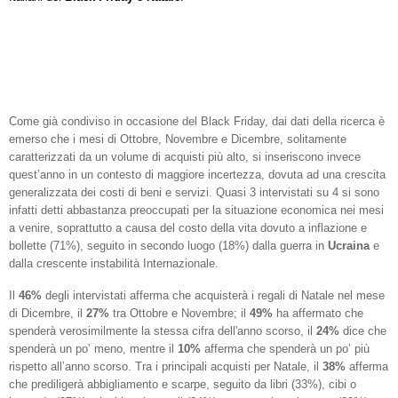
Come già condiviso in occasione del Black Friday, dai dati della ricerca è
emerso che i mesi di Ottobre, Novembre e Dicembre, solitamente
caratterizzati da un volume di acquisti più alto, si inseriscono invece
quest’anno in un contesto di maggiore incertezza, dovuta ad una crescita
generalizzata dei costi di beni e servizi. Quasi 3 intervistati su 4 si sono
infatti detti abbastanza preoccupati per la situazione economica nei mesi
a venire, soprattutto a causa del costo della vita dovuto a inflazione e
bollette (71%), seguito in secondo luogo (18%) dalla guerra in
Ucraina
e
dalla crescente instabilità Internazionale.
Il
46%
degli intervistati afferma che acquisterà i regali di Natale nel mese
di Dicembre, il
27%
tra Ottobre e Novembre; il
49%
ha affermato che
spenderà verosimilmente la stessa cifra dell'anno scorso, il
24%
dice che
spenderà un po’ meno, mentre il
10%
afferma che spenderà un po’ più
rispetto all’anno scorso. Tra i principali acquisti per Natale, il
38%
afferma
che prediligerà abbigliamento e scarpe, seguito da libri (33%), cibi o