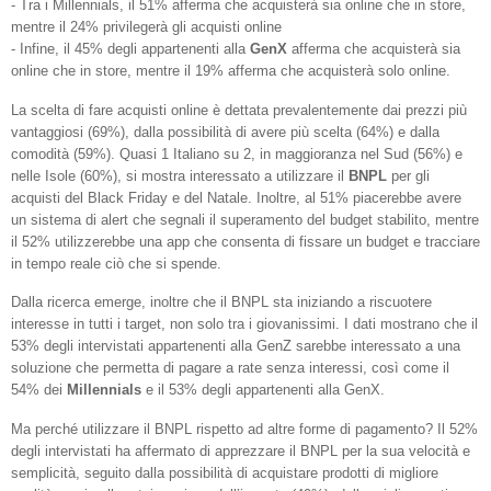
- Tra i Millennials, il 51% afferma che acquisterà sia online che in store,
mentre il 24% privilegerà gli acquisti online
- Infine, il 45% degli appartenenti alla
GenX
afferma che acquisterà sia
online che in store, mentre il 19% afferma che acquisterà solo online.
La scelta di fare acquisti online è dettata prevalentemente dai prezzi più
vantaggiosi (69%), dalla possibilità di avere più scelta (64%) e dalla
comodità (59%). Quasi 1 Italiano su 2, in maggioranza nel Sud (56%) e
nelle Isole (60%), si mostra interessato a utilizzare il
BNPL
per gli
acquisti del Black Friday e del Natale. Inoltre, al 51% piacerebbe avere
un sistema di alert che segnali il superamento del budget stabilito, mentre
il 52% utilizzerebbe una app che consenta di fissare un budget e tracciare
in tempo reale ciò che si spende.
Dalla ricerca emerge, inoltre che il BNPL sta iniziando a riscuotere
interesse in tutti i target, non solo tra i giovanissimi. I dati mostrano che il
53% degli intervistati appartenenti alla GenZ sarebbe interessato a una
soluzione che permetta di pagare a rate senza interessi, così come il
54% dei
Millennials
e il 53% degli appartenenti alla GenX.
Ma perché utilizzare il BNPL rispetto ad altre forme di pagamento? Il 52%
degli intervistati ha affermato di apprezzare il BNPL per la sua velocità e
semplicità, seguito dalla possibilità di acquistare prodotti di migliore