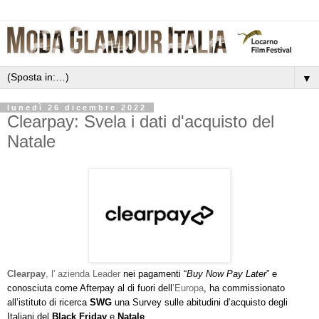
▼
lunedì 26 dicembre 2022
Clearpay: Svela i dati d'acquisto del
Natale
Clearpay
, l' azienda Leader
nei pagamenti “
Buy Now Pay Later
” e
conosciuta come
Afterpay
al di fuori dell
’Europa
, ha commissionato
all’istituto di ricerca
SWG
una Survey sulle abitudini d’acquisto degli
Italiani del
Black Friday
e
Natale
.