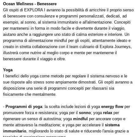
Ocean Wellness - Benessere
Gli ospiti di EXPLORA I avranno la possibilità di arricchire il proprio senso
di benessere con consulenze e programmi personalizzati, dedicati, ad
esempio, al sonno, al sistema immunitario e all'alimentazione. Concepiti
per mantenersi in forma in modo facile e divertente durante il viaggio,
aiutano anche a raggiungere uno stato di calma esteriore e interiore. Un
programma di alimentazione mindful per gli ospiti, attentamente ideato e
creato in stretta collaborazione con il team culinario di Explora Journeys,
illustrerà come nutrire al meglio corpo e mente
per mantenerne il
benessere durante il viaggio e oltre.
Yoga
I benefici dello yoga come metodo per regolare il sistema nervoso e le
sue risposte allo stress sono ampiamente dimostrati. Gli ospiti avranno a
disposizione una serie di programmi concepiti per rilassarsi sia
fisicamente che mentalmente.
-
Programmi di yoga
: la scelta include lezioni di yoga
energy flow
per
promuovere forza e resistenza; yoga per il
sonno
; yoga
relax
per
rigenerare un senso di autostima; yoga
mindful
per ancorare corpo e
mente attraverso la meditazione; e yoga per accelerare il
sistema
immunitario
, migliorando lo stato di salute e riducendo l'ansia grazie a