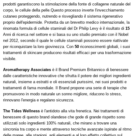
prodotti garantiscono la stimolazione della fonte di collagene naturale del
corpo, le cellule della pelle.Questo processo inverte l'invecchiamento
cutaneo proteggendo, nutrendo e risvegliando il sistema rigenerativo
proprio dell'epidermide. Protetta da un brevetto medico internazionale, la
rinomata formula di cellule staminali del Dr Philip Levy è il risultato di
15
Anni di ricerca nel settore e si basa su uno studio premiato con il Nobel
nel 2012, secondo il quale le cellule staminali possono essere riattivate
per riconquistare la loro giovinezza. Con
50
riconoscimenti globali, i suoi
trattamenti di skincare producono risultati efficaci per una trasformazione
visibile.
Aromatherapy Associates
è il Brand Premium Britannico di benessere
dalle caratteristiche innovative che sfrutta il potere dei migliori ingredienti
naturali, insieme a estratti e oli essenziali purissimi, nei suoi prodotti e
trattamenti di fama mondiale. Il Brand propone una serie di terapie che
promuovono in modo naturale un sonno migliore, riducono lo stress,
rinnovano l'energia e regalano sicurezza.
The Tides Wellness
è l'antidoto alla vita frenetica. Nei trattamenti di
benessere di questo brand olandese che gode di grande rispetto sono
utilizzati solo ingredienti 100% naturali, che mirano a trovare una
sincronia tra corpo e mente attraverso tecniche avanzate ispirate al ritmo
delle maree, alle stagioni, agli elementi e al loro effetto collettivo sul