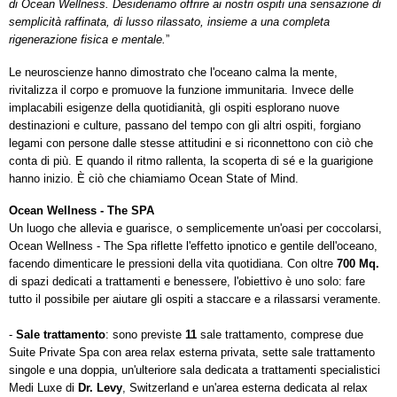
di Ocean Wellness. Desideriamo offrire ai nostri ospiti una sensazione di
semplicità raffinata, di lusso rilassato, insieme a una completa
rigenerazione fisica e mentale.
”
Le neuroscienze
hanno dimostrato che l'oceano calma la mente,
rivitalizza il corpo e promuove la funzione immunitaria. Invece delle
implacabili esigenze della quotidianità, gli ospiti esplorano nuove
destinazioni e culture, passano del tempo con gli altri ospiti, forgiano
legami con persone dalle stesse attitudini e si riconnettono con ciò che
conta di più. E quando il ritmo rallenta, la scoperta di sé e la guarigione
hanno inizio. È ciò che chiamiamo Ocean State of Mind.
Ocean Wellness - The SPA
Un luogo che allevia e guarisce, o semplicemente un'oasi per coccolarsi,
Ocean Wellness - The Spa riflette l'effetto ipnotico e gentile dell'oceano,
facendo dimenticare le pressioni della vita quotidiana. Con oltre
700 Mq.
di spazi dedicati a trattamenti e benessere, l'obiettivo è uno solo: fare
tutto il possibile per aiutare gli ospiti a staccare e a rilassarsi veramente.
-
Sale trattamento
: sono previste
11
sale trattamento, comprese due
Suite Private Spa con area relax esterna privata, sette sale trattamento
singole e una doppia, un'ulteriore sala dedicata a trattamenti specialistici
Medi Luxe di
Dr. Levy
, Switzerland e un'area esterna dedicata al relax