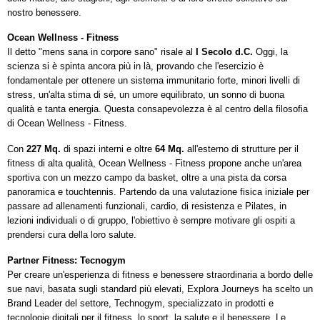
nostro benessere.
Ocean Wellness - Fitness
Il detto "mens sana in corpore sano" risale al
I Secolo d.C.
Oggi, la
scienza si è spinta ancora più in là, provando che l'esercizio è
fondamentale per ottenere
un sistema immunitario forte, minori livelli di
stress,
un'alta
stima di sé,
un umore
equilibrato, un sonno di buona
qualità e tanta energia.
Questa consapevolezza è al centro della filosofia
di Ocean Wellness - Fitness.
Con
227 Mq.
di spazi interni e oltre
64 Mq.
all'esterno di strutture per il
fitness di alta qualità, Ocean Wellness - Fitness propone anche un'area
sportiva con un mezzo campo da basket, oltre a una pista da corsa
panoramica e touchtennis. Partendo da una valutazione fisica iniziale per
passare ad allenamenti funzionali, cardio, di resistenza e Pilates, in
lezioni individuali o di gruppo, l'obiettivo è sempre motivare gli ospiti a
prendersi cura della loro salute.
Partner Fitness: Tecnogym
Per creare un'esperienza di fitness e benessere straordinaria a bordo delle
sue navi, basata sugli standard più elevati, Explora Journeys ha scelto un
Brand Leader del settore, Technogym, specializzato in prodotti e
tecnologie digitali per il fitness, lo sport, la salute e il benessere. Le