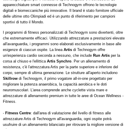
apparecchiature smart connesse di Technogym offrono le tecnologie
digitali e biomeccaniche più innovative. Il brand è stato fornitore ufficiale
delle ultime otto Olimpiadi ed è un punto di riferimento per campioni
sportivi di tutto il Mondo.
I programmi di fitness personalizzati di Technogym sono divertenti, oltre
che estremamente efficaci. Utilizzando attrezzature a prestazioni elevate
all'avanguardia, i programmi sono elaborati esclusivamente in base alle
esigenze di ciascun ospite. La linea
Artis
di Technogym offre
un'esperienza cardio seconda a nessuno, che include
Run Artis
per la
corsa al chiuso e l'ellittica
Artis Synchro
. Per un allenamento di
resistenza, c'è l'attrezzatura Artis per la parte superiore e inferiore del
corpo, sempre di ultima generazione. Le strutture all'aperto includono
Skillrow
di Technogym, il primo vogatore all-in-one progettato per
migliorare la potenza anaerobica, la capacità aerobica e le doti
neuromuscolari. L'area comprende anche cyclette vista mare e
attrezzature di allenamento premium in tutte le aree di Ocean Wellness -
Fitness.
-
Fitness Centre
: dall'area di valutazione del livello di fitness alle
attrezzature Artis di Technogym all'avanguardia, ogni ospite potrà
usufruire di un allenamento bilanciato per ritrovare la migliore versione di