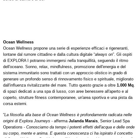
Ocean Wellness
Ocean Wellness propone una serie di esperienze efficaci e rigeneranti,
lontane dal rumore cittadino e dalla cultura digitale “
always on
”. Gli ospiti
di EXPLORA I potranno immergersi nella tranquillità, seguendo il ritmo
dell'oceano. Sonno, relax, mindfulness, promozione dell'energia e del
sistema immunitario sono trattati con un approccio olistico in grado di
generare un profondo senso di rinnovamento fisico e spirituale, migliorato
dall'influenza rivitalizzante del mare. Tutto questo grazie a oltre
1.000 Mq
.
di spazi dedicati a una spa di lusso, con aree benessere all'aperto e al
coperto, strutture fitness contemporanee, un'area sportiva e una pista da
corsa esterni.
“
La filosofia alla base di Ocean Wellness è profondamente radicata nelle
origini di Explora Journeys
- afferma
Julanda Marais
, Senior Lead Spa
Operations -
Conosciamo da tempo i potenti effetti dell'acqua e delle onde
su corpo, mente e anima. E questa conoscenza ci ha ispirato il concetto