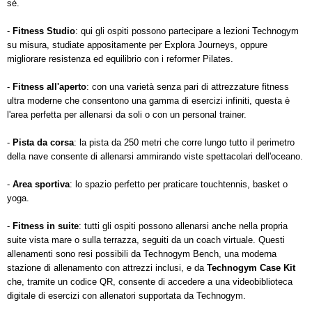
sé.
-
Fitness Studio
: qui
gli ospiti
possono partecipare a lezioni Technogym
su misura
, studiate appositamente per Explora Journeys, oppure
migliorare resistenza ed equilibrio con i reformer Pilates.
-
Fitness all'aperto
: con una varietà senza pari di attrezzature fitness
ultra moderne che consentono una gamma di esercizi infiniti, questa è
l'area perfetta per allenarsi da soli o con un personal trainer.
-
Pista da corsa
: la pista da
250 metri
che corre lungo tutto il perimetro
della nave consente di allenarsi ammirando viste spettacolari dell'oceano.
-
Area sportiva
: lo spazio perfetto per praticare touchtennis, basket o
yoga.
-
Fitness in suite
: tutti gli ospiti possono allenarsi anche nella propria
suite vista mare o sulla terrazza, seguiti da un coach virtuale. Questi
allenamenti sono resi possibili da Technogym Bench, una moderna
stazione di allenamento con attrezzi inclusi, e da
Technogym Case Kit
che, tramite un codice QR, consente di accedere a una videobiblioteca
digitale di esercizi con allenatori supportata da Technogym.