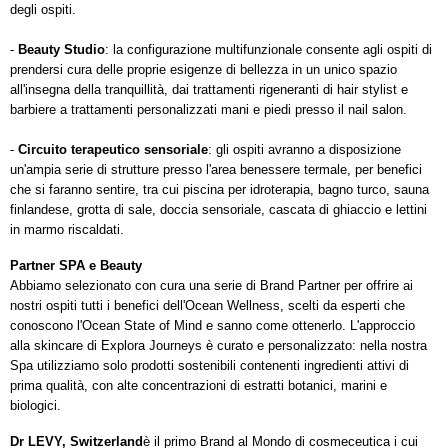
degli ospiti.
-
Beauty Studio
: la configurazione multifunzionale consente agli ospiti di
prendersi cura delle proprie esigenze di bellezza in un unico spazio
all'insegna della tranquillità, dai trattamenti rigeneranti di hair stylist e
barbiere a trattamenti personalizzati mani e piedi presso il nail salon.
-
Circuito terapeutico sensoriale
: gli ospiti avranno a disposizione
un'ampia serie di strutture presso l'area benessere termale, per benefici
che si faranno sentire, tra cui piscina per idroterapia, bagno turco, sauna
finlandese, grotta di sale, doccia sensoriale, cascata di ghiaccio e lettini
in marmo riscaldati.
Partner SPA e Beauty
Abbiamo selezionato con cura una serie di Brand Partner per offrire ai
nostri ospiti tutti i benefici dell'Ocean Wellness, scelti da esperti che
conoscono l'Ocean State of Mind e sanno come ottenerlo. L'approccio
alla skincare di Explora Journeys è curato e personalizzato: nella nostra
Spa utilizziamo solo prodotti sostenibili contenenti ingredienti attivi di
prima qualità, con alte concentrazioni di estratti botanici, marini e
biologici.
Dr LEVY, Switzerland
è il primo Brand al Mondo di cosmeceutica i cui