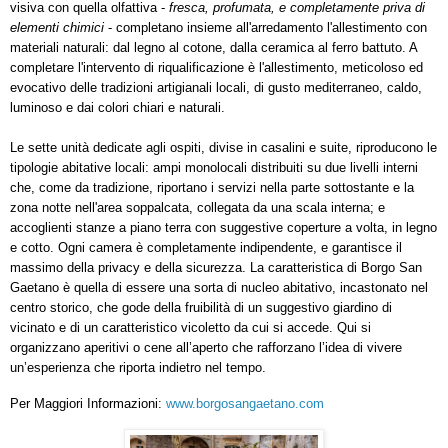
visiva con quella olfattiva -
fresca, profumata, e completamente priva di
elementi chimici
- completano insieme all'arredamento l'allestimento con
materiali naturali: dal legno al cotone, dalla ceramica al ferro battuto. A
completare l'intervento di riqualificazione è l'allestimento, meticoloso ed
evocativo delle tradizioni artigianali locali, di gusto mediterraneo, caldo,
luminoso e dai colori chiari e naturali.
Le sette unità dedicate agli ospiti, divise in casalini e suite, riproducono le
tipologie abitative locali: ampi monolocali distribuiti su due livelli interni
che, come da tradizione, riportano i servizi nella parte sottostante e la
zona notte nell'area soppalcata, collegata da una scala interna; e
accoglienti stanze a piano terra con suggestive coperture a volta, in legno
e cotto. Ogni camera è completamente indipendente, e garantisce il
massimo della privacy e della sicurezza. La caratteristica di
Borgo San
Gaetano
è quella di essere una sorta di nucleo abitativo, incastonato nel
centro storico, che gode della fruibilità di un suggestivo giardino di
vicinato e di un caratteristico vicoletto da cui si accede. Qui si
organizzano aperitivi o cene all’aperto che rafforzano l’idea di vivere
un’esperienza che riporta indietro nel tempo.
Per Maggiori Informazioni:
www.borgosangaetano.com