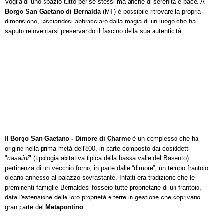
Voglia di uno spazio tutto per sé stessi ma anche di serenità e pace. A
Borgo San Gaetano di Bernalda
(MT)
è possibile ritrovare la propria
dimensione, lasciandosi abbracciare dalla magia di un luogo che ha
saputo reinventarsi preservando il fascino della sua autenticità.
Il
Borgo San Gaetano - Dimore di Charme
è un complesso che ha
origine nella prima metà dell'800, in parte composto dai cosiddetti
"
casalini
" (tipologia abitativa tipica della bassa valle del Basento)
pertinenza di un vecchio forno, in parte dalle “dimore”, un tempo frantoio
oleario annesso al palazzo sovrastante. Infatti era tradizione che le
preminenti famiglie Bernaldesi fossero tutte proprietarie di un frantoio,
data l'estensione delle loro proprietà e terre in gestione che coprivano
gran parte del
Metapontino
.