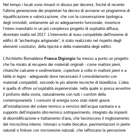
Nel tempo i locali sono rimasti in disuso per decenni, finché di recente
l'ultima generazione dei proprietari ha deciso di avviarne un programma di
riqualificazione e valorizzazione, che con la conservazione tipologica
degli immobili, unitamente ad un
adeguamento funzionale, inserisce
l’intero manufatto in un più complesso progetto di ospitalità diffusa,
diventato realtà nel 2017.
L'intervento di riuso compatibile dell'insieme di
edifici di “archeologia artigianale”, è stato realizzato nel rispetto degli
elementi costitutivi, della tipicità e della materialità degli edifici.
L’Architetto Bernaldese
Franca Digiorgio
ha messo a punto un progetto
che ha mirato al recupero dei materiali originali -
come mattoni pieni,
chianche calcaree e sedimentarie, coperture a volta in mattoni pieni e a
falda in legno
- adeguando dove necessario il consolidamento con
materiali compatibili, secondo le più attente tecniche di bioedilizia.
L’idea
è quella di offrire un’ospitalità esperienziale, nella quale si possa avvertire
il profumo della storia, naturalmente con tutti i comfort della
contemporaneità.
I consumi di energia sono stati ridotti grazie
all’installazione del solare termico a servizio dell’acqua sanitaria e a
supporto dell’impianto idro-termico sottopavimento, integrato da impianti
di deumidificazione e trattamento d’aria, che favoriscono il miglioramento
del microclima interno. Intonaci a malte biocalce, pavimentazioni in pietre
naturali e finiture con microresine naturali, che rafforzano la percezione