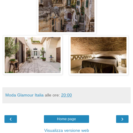
Moda Glamour Italia
alle ore:
20:00
‹
›
Home page
Visualizza versione web