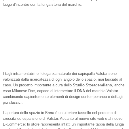
luogo d’incontro con la lunga storia del marchio.
I tagli intramontabili e l’eleganza naturale dei capispalla Valstar sono
valorizzati dalla ricercatezza di ogni angolo dello spazio, mai lasciato al
caso. Un progetto importante a cura dello
Studio Storagemilano
, anche
esso Milanese Doc, capace di interpretare il
DNA
del marchio Valstar
combinando sapientemente elementi di design contemporaneo e dettagli
più classici.
L’apertura
dello
spazio
in
Brera
è
un
ulteriore
tassello
nel
percorso
di
crescita
ed
espansione
di
Valstar. Accanto
al
nuovo
sito
web
e
al
nuovo
E
-Commerce:
lo
store
rappresenta
infatti
un importante
tappa
della
lunga