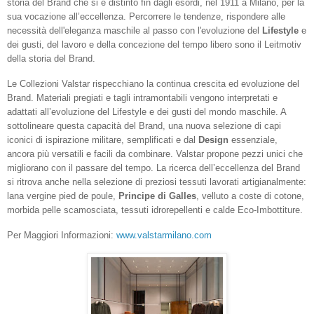
storia
del
B
rand
che
si
è
distinto
fin
dagli
esordi,
nel
1911
a
Milano,
per
la
sua
vocazione
all’eccellenza.
Percorrere
le
tendenze,
rispondere
alle
necessità
dell'eleganza
maschile
al
passo
con
l'evoluzione
del
L
ifestyle
e
dei
gusti,
del
lavoro
e
della
concezione
del
tempo
libero
sono
il
Leitmotiv
della
storia del
B
rand.
Le Collezioni Valstar rispecchiano la continua crescita ed evoluzione del
Brand. Materiali pregiati e tagli intramontabili vengono interpretati e
adattati all’evoluzione del Lifestyle e dei gusti del mondo maschile. A
sottolineare questa capacità del Brand, una nuova selezione di capi
iconici di ispirazione militare, semplificati e dal
Design
essenziale,
ancora più versatili e facili da combinare. Valstar propone pezzi unici che
migliorano con il passare del tempo. La ricerca dell’eccellenza del Brand
si ritrova anche nella selezione di preziosi tessuti lavorati artigianalmente:
lana vergine pied de poule,
Principe di Galles
, velluto a coste di cotone,
morbida pelle scamosciata, tessuti idrorepellenti e calde Eco-Imbottiture.
Per Maggiori Informazioni:
www.valstarmilano.com