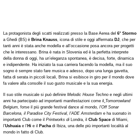
La protagonista degli scatti realizzati presso la Base Aerea del
6° Stormo
a Ghedi (BS) è
Brina Knauss
, icona di stile e oggi affermata
DJ
, che per
tanti anni è stata anche modella e all’occasione posa ancora per progetti
che le interessano. Brina è nata in Slovenia ed è la perfetta interprete
della donna di oggi, ha un’eleganza spontanea, è decisa, forte, dinamica
e indipendente. Ha iniziato la sua carriera facendo la modella, ma il suo
sogno è sempre stato fare musica e adesso, dopo una lunga gavetta,
fatta di serata in piccoli locali, Brina si esibisce in giro per il mondo dove
fa valere alla consolle il suo gusto musicale e la sua energia.
Il suo stile musicale si può definire
Melodic House Techno
e negli ultimi
anni ha partecipato ad importanti manifestazioni come il
Tomorrowland
Belgium,
forse il più grande festival dance al mondo
, l’Off Sonar
Barcelona, il Paradise City Festival, l’ADE Amsterdam
e ha suonato in
importanti Club come il
Printworks di
Londra, il
Club Space
di Miami,
l’
Ushuaia
e l’
Hi
e il
Pacha
di Ibiza, una delle più importanti località al
mondo in fatto di Club.