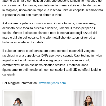
attorno ad un falò con delicati outfit che seguono languidi le movenze dei
corpi sensuali. Le frange, assolutamente immancabile e di tendenza per
la stagione, rinnovano la felpa e la viscosa unita all’ecopelle scamosciata
e personalizzata con stampe dorate e tribali.
A dominare la palette cromatica sono il color tapioca, il vedere army,
declinato nelle tonalità ardesia e lichene, l’orchid, il rosso pepper e il
fucsia. Mentre il classico bianco e nero è intervallato dagli azzurri del
mare e dal blu dell’oceano, fino alle metalliche vibrazioni silver ed al
brillante arcobaleno di cristalli.
Il culto del corpo e del benessere come concetti essenziali vengono
racchiusi in una capsule dal
DNA
sportivo e casual. Capi techno in nylon
argento cedono il passo a felpe e leggings comodi e super cool,
caratterizzati da un esclusivo elastico stellato. I materiali sono
rigorosamente tridimensionali, con sensazioni tattili
3D
ed effetti lucidi e
cangianti.
Per Maggiori Informazioni:
www.metjeans.com