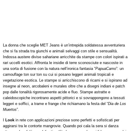
La donna che sceglie MET Jeans è un’intrepida soldatessa avventuriera
che si fa strada tra giunchi e animali selvaggi con stile e sensualità.
Indossa austere divise sahariane arricchite da stampe con colori ispirati a
rari uccelli esotici. Affronta le insidie di terre sconosciute e nascoste in
una sorta di fusione con la natura nell’ironica fantasia “
PapuaCamo
”: un
camouflage ton sur ton su cui si posano leggeri animali tropicali e
vegetazione esotica. Le stampe si arricchiscono di ricami e si ispirano ad
insegne al neon, arcobaleni e murales oltre che a disegni indiani e patch
pop dalle tonalità rigorosamente acide e fluo. Stampe astratte e
caleidoscopiche incontrano aspetti pittorici e si sovrappongono a tessuti
leggeri e soffici, a trame e frange che richiamano la festa del “
Dia de Los
Muertos
”.
I
Look
in rete con applicazioni preziose sono perfetti e sofisticati per
aggirarsi tra le contorte mangrovie. Quando poi cala la sera si danza