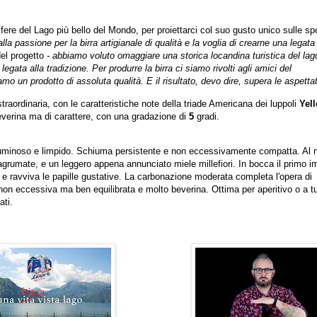
fere del Lago più bello del Mondo, per proiettarci col suo gusto unico sulle s
la passione per la birra artigianale di qualità e la voglia di crearne una legata
 del progetto
- abbiamo voluto omaggiare una storica locandina turistica del lag
legata alla tradizione.
Per produrre la birra ci siamo rivolti agli amici del
o un prodotto di assoluta qualità. E il risultato, devo dire, supera le aspettat
traordinaria, con le caratteristiche note della triade Americana dei luppoli
Yel
 beverina ma di carattere, con una gradazione di
5
gradi.
a luminoso e limpido. Schiuma persistente e non eccessivamente compatta. Al 
agrumate, e un leggero appena annunciato miele millefiori. In bocca il primo i
 e ravviva le papille gustative. La carbonazione moderata completa l'opera di
 non eccessiva ma ben equilibrata e molto beverina. Ottima per aperitivo o a tu
ati.