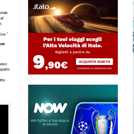
ponde
 al
o,
ive.”
low
naso
mpatto
tto