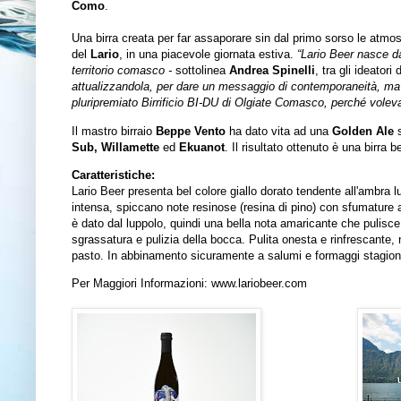
Como
.
Una birra creata per far assaporare sin dal primo sorso le atmos
del
Lario
, in una piacevole giornata estiva.
“Lario Beer nasce dal
territorio comasco -
sottolinea
Andrea Spinelli
, tra gli ideatori
attualizzandola, per dare un messaggio di contemporaneità, ma 
pluripremiato Birrificio BI-DU di Olgiate Comasco, perché volevam
Il mastro birraio
Beppe Vento
ha dato vita ad una
Golden Ale
s
Sub, Willamette
ed
Ekuanot
. Il risultato ottenuto è una birra
Caratteristiche:
Lario Beer presenta bel colore giallo dorato tendente all'ambr
intensa, spiccano note resinose (resina di pino) con sfumature 
è dato dal luppolo, quindi una bella nota amaricante che pulisce
sgrassatura e pulizia della bocca. Pulita onesta e rinfrescante,
pasto. In abbinamento sicuramente a salumi e formaggi stagion
Per Maggiori Informazioni:
www.lariobeer.com