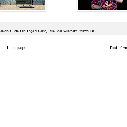
en Ale
,
Gusto’ Srls
,
Lago di Como
,
Lario Beer
,
Willamette
,
Yellow Sub
Home page
Post più v