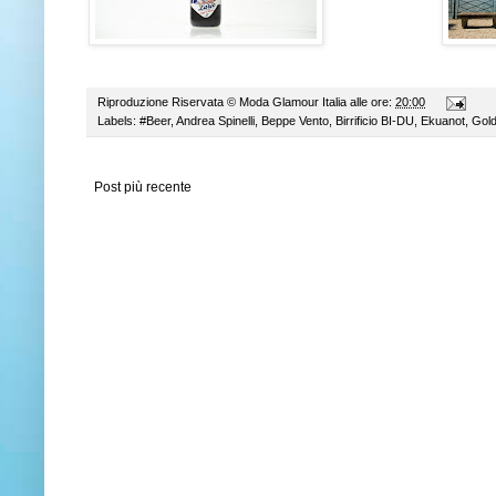
Riproduzione Riservata ©
Moda Glamour Italia
alle ore:
20:00
Labels:
#Beer
,
Andrea Spinelli
,
Beppe Vento
,
Birrificio BI-DU
,
Ekuanot
,
Gold
Post più recente