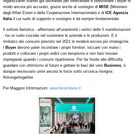
organizzatori stanno già lavorando per intercettare e selezionare i buyer in
modo ancora più accurato, grazie anche al sostegno di
MISE
(Ministero
degli Affari Esteri e della Cooperazione Internazionale) e di
ICE Agenzia
Italia
il cui ruolo di supporto e sostegno è da sempre fondamentale.
Il settore fieristico -
affermano all’unanimità i vertici delle 5 manifestazioni
- ha un ruolo cruciale nel sostenere le aziende e le produzioni. E il
rimbalzo dei consumi previsto nel 2021 le renderà ancora più strategiche.
I
Buyer
devono poter incontrare i propri fornitori, toccare con mano i
prodotti e collocare i propri ordini con tempismo e non farsi trovare
impreparati quando i consumi ripartiranno. Per far fronte alle difficoltà,
guardare con ottimismo al futuro e gettare le basi del vero
Business
, è
dunque necessario unire ancora le forze sotto un’unica insegna:
#strongertogether.
Per Maggiori Informazioni:
www.fieramilano.it