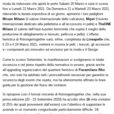
moda da indossare che aprirà le porte Sabato 20 Marzo e sarà in scena
fino a Lunedì 22 Marzo 2021. Da Domenica 21 a Martedì 23 Marzo 2021,
riducendo la durata espositiva di un giorno, apriranno i loro padiglioni
Micam Milano
(il salone Internazionale delle calzature),
Mipel
(l’evento
Internazionale dedicato alla pelletteria e all’accessorio in pelle) e
TheONE
Milano
(il salone dell’haut-à-porter femminile che ospita il meglio della
produzione di abbigliamento in tessuto, pelliccia e pelle). L’offerta
fieristica di #strongertogether sarà, infine, completata da
Lineapelle
che,
il 23 e il 24 Marzo 2021, metterà in mostra le pelli, i tessuti, gli accessori
e i componenti più innovativi ed esclusivi per la moda e il Design.
Come lo scorso Settembre, le manifestazioni si svolgeranno in totale
sicurezza e nel pieno rispetto della normativa in essere, grazie anche
all’upgrading organizzativo del quartiere fieristico di
Fieramilano Rho
che, non solo ha adottato tutti i provvedimenti necessari per garantire la
sicurezza degli eventi che ospita, ma ha ulteriormente affinato le linee
guida per la gestione dei flussi dei visitatori.
Si ripropone così il format vincente di #strongertogether che, nella sua
prima edizione (20 - 23 Settembre 2020) ha accolto oltre
16
mila visitatori
(il 25% dei quali provenienti dall’estero) con l’obiettivo di supportare le
aziende in un momento congiunturale particolarmente difficile. Gli