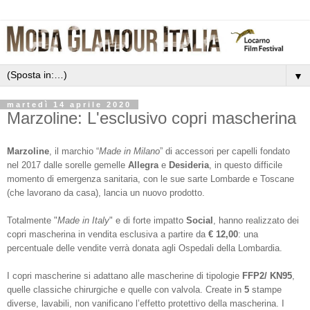
▼
martedì 14 aprile 2020
Marzoline: L'esclusivo copri mascherina
Marzoline
, il marchio “
Made in Milano
” di accessori per capelli fondato
nel 2017 dalle sorelle gemelle
Allegra
e
Desideria
, in questo difficile
momento di emergenza sanitaria, con le sue sarte Lombarde e Toscane
(che lavorano da casa), lancia un nuovo prodotto.
Totalmente "
Made in Italy
" e di forte impatto
Social
, hanno realizzato dei
copri mascherina in vendita esclusiva a partire da
€ 12,00
: una
percentuale delle vendite verrà donata agli Ospedali della Lombardia.
I copri mascherine si adattano alle mascherine di tipologie
FFP2/ KN95
,
quelle classiche chirurgiche e quelle con valvola. Create in
5
stampe
diverse, lavabili, non vanificano l’effetto protettivo della mascherina. I