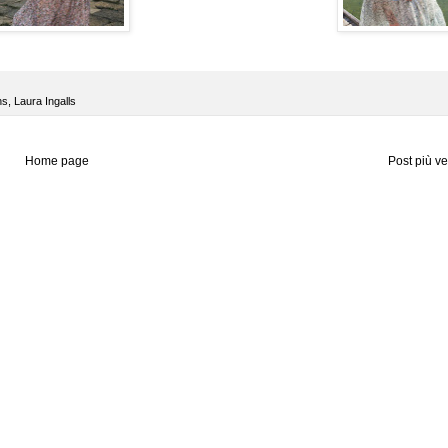
ns
,
Laura Ingalls
Home page
Post più v