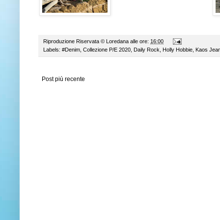
Riproduzione Riservata ©
Loredana
alle ore:
16:00
Labels:
#Denim
,
Collezione P/E 2020
,
Daily Rock
,
Holly Hobbie
,
Kaos Jea
Post più recente