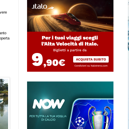
ivere
anto
operta