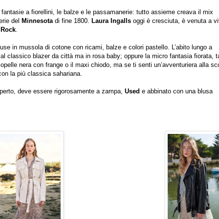
o fantasie a fiorellini, le balze e le passamanerie: tutto assieme creava il mix
terie del
Minnesota
di fine 1800.
Laura Ingalls
oggi è cresciuta, è venuta a v
 Rock
.
se in mussola di cotone con ricami, balze e colori pastello. L’abito lungo a
al classico blazer da città ma in rosa baby; oppure la micro fantasia fiorata, t
copelle nera con frange o il maxi chiodo, ma se ti senti un’avventuriera alla sc
 con la più classica sahariana.
’aperto, deve essere rigorosamente a zampa,
Used
e abbinato con una blusa