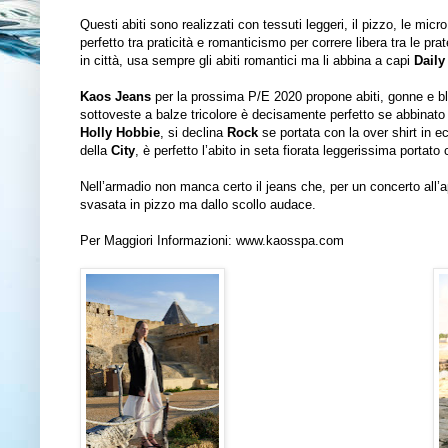
Questi abiti sono realizzati con tessuti leggeri, il pizzo, le micr
perfetto tra praticità e romanticismo per correre libera tra le pra
in città, usa sempre gli abiti romantici ma li abbina a capi
Daily
Kaos Jeans
per la prossima P/E 2020 propone abiti, gonne e blu
sottoveste a balze tricolore è decisamente perfetto se abbinato 
Holly Hobbie
, si declina
Rock
se portata con la over shirt in e
della
City
, è perfetto l’abito in seta fiorata leggerissima portato
Nell’armadio non manca certo il jeans che, per un concerto all
svasata in pizzo ma dallo scollo audace.
Per Maggiori Informazioni:
www.kaosspa.com