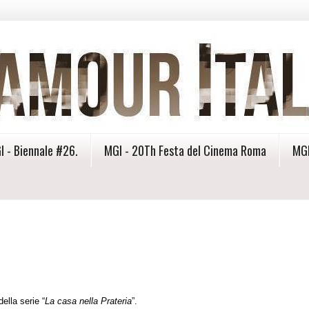
I - Biennale #26.
MGI - 20Th Festa del Cinema Roma
MGI
ella serie “
La casa nella Prateria
”.