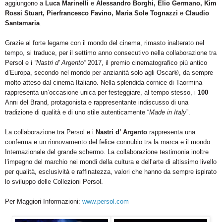
aggiungono
a
Luca
Marinelli
e
Alessandro
Borghi,
Elio
Germano,
Kim
Rossi
Stuart,
Pierfrancesco
Favino,
Maria
Sole
Tognazzi
e
Claudio
Santamaria
.
Grazie al forte legame con
il
mondo
del
cinema,
rimasto
inalterato
nel
tempo,
si
traduce,
per
il
settimo
anno
consecutivo
nella
collaborazione
tra
Persol
e
i
“Nastri
d’
Argento”
2017,
il
premio
cinematografico
più
antico
d’Europa,
secondo
nel
mondo
per
anzianità
solo
agli
Oscar®,
da
sempre
molto
atteso
dal
cinema
I
taliano.
Nella
splendida
cornice
di
Taormina
rappresenta
un’occasione
unica
per
festeggiare,
al
tempo
stesso,
i
100
A
nni
del
B
rand,
protagonista
e
rappresentante
indiscusso
di
una
tradizione
di
qualità
e
di
uno
stile
autenticamente
“
Made
in
Italy
”.
La
collaborazione
tra
Persol
e
i
Nastri
d’
Argento
rappresenta
una
conferma
e
un
rinnovamento
del
felice
connubio
tra
la
marca
e
il
mondo
I
nternazionale
del
grande
schermo.
La
collaborazione
testimonia
inoltre
l’impegno
del
marchio
nei
mondi
della
cultura
e
dell’arte
di
altissimo
livello
per
qualità,
esclusività
e
raffinatezza, valori
che
hanno
da
sempre
ispirato
lo
sviluppo
delle
C
ollezioni
Persol.
Per Maggiori Informazioni:
www.persol.com