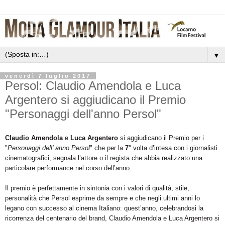
▼
venerdì 7 luglio 2017
Persol: Claudio Amendola e Luca
Argentero si aggiudicano il Premio
"Personaggi dell'anno Persol"
Claudio Amendola
e
Luca Argentero
si aggiudicano il Premio per i
"
Personaggi dell' anno Persol
" che per la
7°
volta
d’intesa
con
i
giornalisti
cinematografici,
segnala
l’attore
o
il
regista
che
abbia
realizzato
una
particolare
performance
nel
corso
dell’anno.
Il
premio
è
perfettamente
in
sintonia
con
i
valori
di
qualità,
stile,
personalità
che
Persol
esprime
da
sempre
e
che
negli
ultimi
anni
lo
legano
con
successo
al
cinema
I
taliano:
quest’anno,
celebrandosi
la
ricorrenza
del
centenario
del
brand,
Claudio
Amendola
e
Luca
Argentero
si