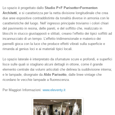
Lo spazio è progettato dallo
Studio P+F Parisotto+Formenton
Architetti
, e si caratterizza per la netta divisione longitudinale che crea
due aree espositive contraddistinte da tonalità diverse in armonia con le
caratteristiche del luogo. Nell' ingresso principale troviamo i colori chiari
del pavimento in resina, delle pareti, e del soffitto che, realizzato in
blocchi in stucco giustapposti e slittati, creano l’effetto dei tipici soffitti ad
incannucciato di un tempo. L’effetto tridimensionale e materico dei
pannelli gioca con la luce che produce effetti vibrati sulla superficie e
rimanda al genius loci e ai materiali tipici locali.
Lo spazio laterale è interpretato da sfumature scure e profondi, e superfici
lisce sulle quali si stagliano alcuni dettagli in ottone, come il grande
elemento centrale dai volumi articolati che delinea la suddivisione interna;
e le lampade, disegnate da
Aldo Parisotto
, dalle linee vintage che
ricordano le vecchie lampade a fluorescenza.
Per Maggiori Informazioni:
www.eleventy.it