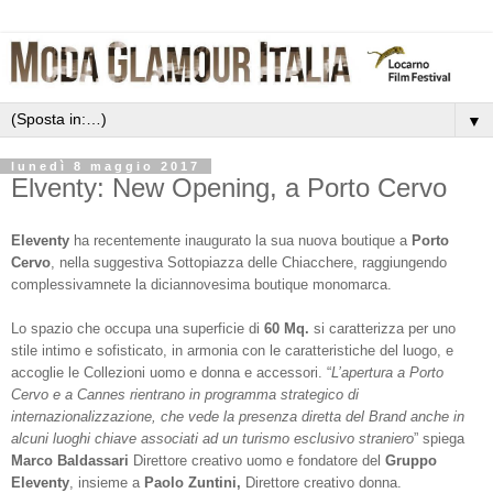
▼
lunedì 8 maggio 2017
Elventy: New Opening, a Porto Cervo
Eleventy
ha recentemente inaugurato la sua nuova boutique a
Porto
Cervo
, nella suggestiva Sottopiazza delle Chiacchere, raggiungendo
complessivamnete la diciannovesima boutique monomarca.
Lo spazio che occupa una superficie di
60 Mq.
si caratterizza per uno
stile intimo e sofisticato, in armonia con le caratteristiche del luogo, e
accoglie le Collezioni uomo e donna e accessori. “
L’apertura a Porto
Cervo e a Cannes rientrano in programma strategico di
internazionalizzazione, che vede la presenza diretta del Brand anche in
alcuni luoghi chiave associati ad un turismo esclusivo straniero
”
spiega
Marco Baldassari
Direttore creativo uomo e fondatore del
Gruppo
Eleventy
, insieme a
Paolo Zuntini,
Direttore creativo donna.