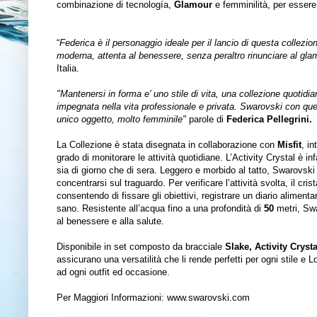
combinazione di tecnología,
Glamour
e femminilità, per essere 
“
Federica è il personaggio ideale per il lancio di questa collezi
moderna, attenta al benessere, senza peraltro rinunciare al glam
Italia.
"Mantenersi in forma e' uno stile di vita, una collezione quotid
impegnata nella vita professionale e privata. Swarovski con que
unico oggetto, molto femminile"
parole di
Federica Pellegrini.
La Collezione è stata disegnata in collaborazione con
Misfit
, in
grado di monitorare le attività quotidiane. L’Activity Crystal è inf
sia di giorno che di sera. Leggero e morbido al tatto, Swarovski 
concentrarsi sul traguardo. Per verificare l’attività svolta, il cr
consentendo di fissare gli obiettivi, registrare un diario alimenta
sano. Resistente all’acqua fino a una profondità di
50
metri, Sw
al benessere e alla salute.
Disponibile in set composto da bracciale
Slake, Activity Crysta
assicurano una versatilità che li rende perfetti per ogni stile e 
ad ogni outfit ed occasione.
Per Maggiori Informazioni:
www.swarovski.com