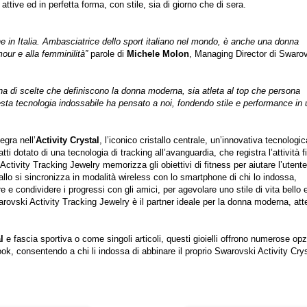
attive ed in perfetta forma, con stile, sia di giorno che di sera.
one in Italia. Ambasciatrice dello sport italiano nel mondo, è anche una donna
our e alla femminilità”
parole di
Michele Molon
, Managing Director di Swaro
iana di scelte che definiscono la donna moderna, sia atleta al top che persona
sta tecnologia indossabile ha pensato a noi, fondendo stile e performance in 
tegra nell’
Activity Crystal
, l’iconico cristallo centrale, un’innovativa tecnologic
atti dotato di una tecnologia di tracking all’avanguardia, che registra l’attività f
Activity Tracking Jewelry memorizza gli obiettivi di fitness per aiutare l’utente
istallo si sincronizza in modalità wireless con lo smartphone di chi lo indossa,
re e condividere i progressi con gli amici, per agevolare uno stile di vita bello 
arovski Activity Tracking Jewelry è il partner ideale per la donna moderna, att
l
e fascia sportiva o come singoli articoli, questi gioielli offrono numerose opz
Look, consentendo a chi li indossa di abbinare il proprio Swarovski Activity Cry