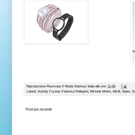
Riproduzione Riservata ©
Moda Glamour Italia
alle ore:
11:00
Labels:
Activity Crystal
,
Federica Pellegrini
,
Michele Molon
,
Misfit
,
Slake
,
S
Post più recente