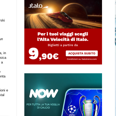
vski
un
a, in
isica
 a
e
enta
ioni e
stal