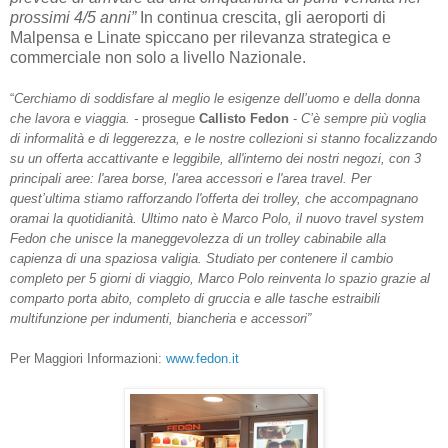
prossimi 4/5 anni”
In continua crescita, gli aeroporti di
Malpensa e Linate spiccano per rilevanza strategica e
commerciale non solo a livello Nazionale.
“
Cerchiamo di soddisfare al meglio le esigenze dell’uomo e della donna
che lavora e viaggia. -
prosegue
Callisto Fedon
-
C’è sempre più voglia
di informalità e di leggerezza, e le nostre collezioni si stanno focalizzando
su un offerta accattivante e leggibile, all'interno dei nostri negozi, con 3
principali aree: l'area borse, l'area accessori e l'area travel. Per
quest’ultima stiamo rafforzando l'offerta dei trolley, che accompagnano
oramai la quotidianità.
Ultimo nato è
Marco Polo
, il
nuovo travel system
Fedon che unisce la maneggevolezza di un trolley cabinabile alla
capienza di una spaziosa valigia. Studiato per contenere il cambio
completo per 5 giorni di viaggio, Marco Polo reinventa lo spazio grazie al
comparto porta abito, completo di gruccia e alle tasche estraibili
multifunzione per indumenti, biancheria e accessori”
Per Maggiori Informazioni:
www.fedon.it