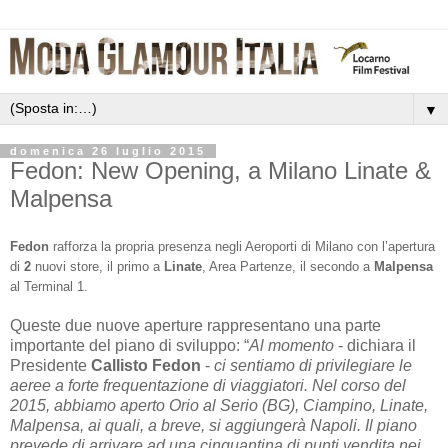
▼
domenica 26 luglio 2015
Fedon: New Opening, a Milano Linate &
Malpensa
Fedon
rafforza la propria presenza negli Aeroporti di Milano con l’apertura
di
2
nuovi store, il primo a
Linate
, Area Partenze, il secondo a
Malpensa
al Terminal 1.
Queste due nuove aperture rappresentano una parte
importante del piano di sviluppo: “
Al momento
- dichiara il
Presidente
Callisto Fedon
-
ci sentiamo di privilegiare le
aeree a forte frequentazione di viaggiatori. Nel corso del
2015, abbiamo aperto Orio al Serio (BG), Ciampino, Linate,
Malpensa, ai quali, a breve, si aggiungerà Napoli. Il piano
prevede di arrivare ad una cinquantina di punti vendita nei