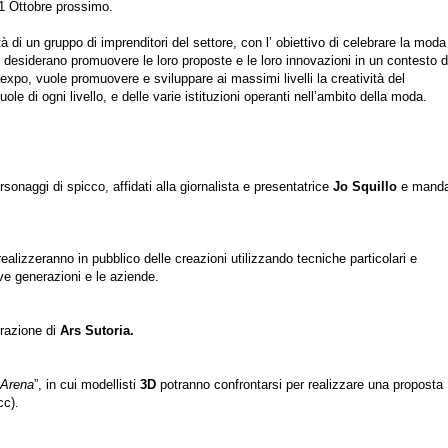
31 Ottobre prossimo.
di un gruppo di imprenditori del settore, con l’ obiettivo di celebrare la moda 
 desiderano promuovere le loro proposte e le loro innovazioni in un contesto d
xpo, vuole promuovere e sviluppare ai massimi livelli la creatività del
ole di ogni livello, e delle varie istituzioni operanti nell’ambito della moda.
sonaggi di spicco, affidati alla giornalista e presentatrice
Jo Squillo
e mandat
ealizzeranno in pubblico delle creazioni utilizzando tecniche particolari e
ove generazioni e le aziende.
orazione di
Ars Sutoria.
Arena
”, in cui modellisti
3D
potranno confrontarsi per realizzare una proposta
cc).