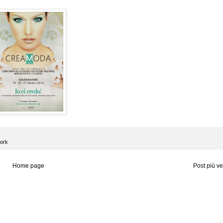
work
Home page
Post più v