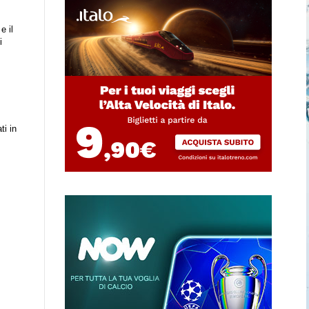
e il
i
i in