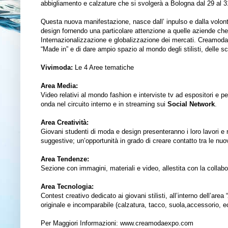
abbigliamento e calzature che si svolgerà a Bologna dal 29 al 
Questa nuova manifestazione, nasce dall’ inpulso e dalla volontà 
design fornendo una particolare attenzione a quelle aziende che
Internazionalizzazione e globalizzazione dei mercati. Creamodae
“Made in” e di dare ampio spazio al mondo degli stilisti, delle scu
Vivimoda:
Le 4 Aree tematiche
Area Media:
Video relativi al mondo fashion e interviste tv ad espositori e per
onda nel circuito interno e in streaming sui
Social Network
.
Area Creatività:
Giovani studenti di moda e design presenteranno i loro lavori e r
suggestive; un’opportunità in grado di creare contatto tra le nu
Area Tendenze:
Sezione con immagini, materiali e video, allestita con la collab
Area Tecnologia:
Contest creativo dedicato ai giovani stilisti, all’interno dell’area “
originale e incomparabile (calzatura, tacco, suola,accessorio, e
Per Maggiori Informazioni:
www.creamodaexpo.com