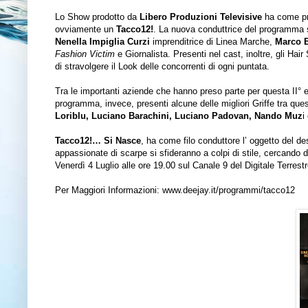
Lo Show prodotto da
Libero Produzioni Televisive
ha come pro
ovviamente un
Tacco12!
. La nuova conduttrice del programma
Nenella Impiglia Curzi
imprenditrice di Linea Marche,
Marco B
Fashion Victim
e Giornalista. Presenti nel cast, inoltre, gli Hair
di stravolgere il Look delle concorrenti di ogni puntata.
Tra le importanti aziende che hanno preso parte per questa II° 
programma, invece, presenti alcune delle migliori Griffe tra que
Loriblu, Luciano Barachini, Luciano Padovan, Nando Muz
i
Tacco12!… Si Nasce
, ha come filo conduttore l’ oggetto del des
appassionate di scarpe si sfideranno a colpi di stile, cercando 
Venerdì 4 Luglio alle ore 19.00 sul Canale 9 del Digitale Terrest
Per Maggiori Informazioni:
www.deejay.it/programmi/tacco12