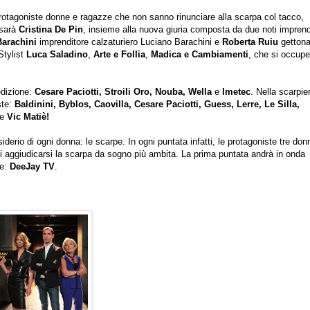
tagoniste donne e ragazze che non sanno rinunciare alla scarpa col tacco,
 sarà
Cristina De Pin
, insieme alla nuova giuria composta da due noti imprendi
arachini
imprenditore calzaturiero Luciano Barachini e
Roberta Ruiu
gettona
 Stylist
Luca Saladino
,
Arte e Follia
,
Madica e Cambiamenti
, che si occup
edizione:
Cesare Paciotti, Stroili Oro, Nouba, Wella
e
Imetec
. Nella scarpie
ste:
Baldinini, Byblos, Caovilla, Cesare Paciotti, Guess, Lerre, Le Silla,
 e
Vic Matiè!
iderio di ogni donna: le scarpe. In ogni puntata infatti, le protagoniste tre don
di aggiudicarsi la scarpa da sogno più ambita. La prima puntata andrà in onda
re:
DeeJay TV
.