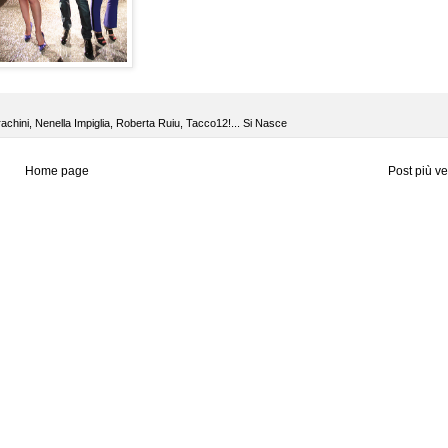
achini
,
Nenella Impiglia
,
Roberta Ruiu
,
Tacco12!... Si Nasce
Home page
Post più v