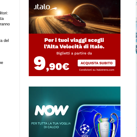
tori:
ta
eranno
ra del
ne