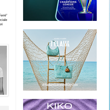
Ferrè
”
eciale
ri