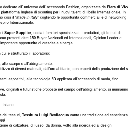
io dedicato all’ universo dell’ accessorio Fashion, organizzata da
Fiera di Vi
iattaforma Inglese di scouting per i nuovi talenti di libello Internazionale. In
 così il “
Made in Italy
” cogliendo le opportunità commerciali e di networking
spiro Internazionale.
o i
Super Supplier
, ossia i fornitori specializzati, i produttori, gli Istituti di
iamo presenti oltre
150
Buyer Nazionali ed Internazionali, Opinion Leader e
 importante opportunità di crescita e sinergia.
cui è strutturato il laboratorio:
, alle scarpe e all’abbigliamento.
ilizzo di diversi materiali, dall’oro al titanio, con esperti della produzione del 
stemi espositivi, alla tecnologia
3D
applicata all’accessorio di moda, fino
e, originali e futuristiche proposte nel campo dell’abbigliamento, si riuniranno
oda.
” Italiano:
e dei tessuti,
Tessitura Luigi Bevilacqua
vanta una tradizione ed esperienza
aggi
one di calzature, di lusso, da donna, volto alla ricerca ed al design