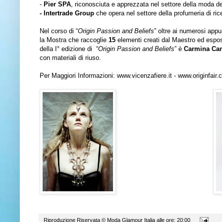
-
Pier SPA
, riconosciuta e apprezzata nel settore della moda del
- Intertrade Group
che opera nel settore della profumeria di rice
Nel corso di “
Origin Passion and Beliefs
” oltre ai numerosi app
la Mostra che raccoglie
15
elementi creati dal Maestro ed espos
della I° edizione di “
Origin Passion and Beliefs
” è
Carmina Ca
con materiali di riuso.
Per Maggiori Informazioni:
www.vicenzafiere.it
-
www.originfair
Riproduzione Riservata ©
Moda Glamour Italia
alle ore:
20:00