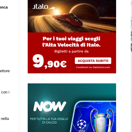
cenca
settore
 con i
 nella