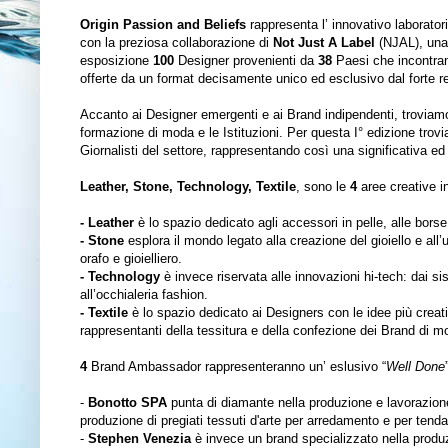
Origin Passion and Beliefs
rappresenta l’ innovativo laborator
con la preziosa collaborazione di
Not Just A Label
(NJAL), una p
esposizione
100
Designer provenienti da
38
Paesi che incontrano
offerte da un format decisamente unico ed esclusivo dal forte re
Accanto ai Designer emergenti e ai Brand indipendenti, troviam
formazione di moda e le Istituzioni. Per questa I° edizione trov
Giornalisti del settore, rappresentando così una significativa ed
Leather, Stone, Technology, Textile
, sono le
4
aree creative in 
- Leather
è lo spazio dedicato agli accessori in pelle, alle borse
- Stone
esplora il mondo legato alla creazione del gioiello e all’ut
orafo e gioielliero.
- Technology
è invece riservata alle innovazioni hi-tech: dai si
all’occhialeria fashion.
- Textile
è lo spazio dedicato ai Designers con le idee più creativ
rappresentanti della tessitura e della confezione dei Brand di m
4
Brand Ambassador rappresenteranno un’ eslusivo “
Well Done
-
Bonotto SPA
punta di diamante nella produzione e lavorazion
produzione di pregiati tessuti d'arte per arredamento e per tend
-
Stephen Venezia
è invece un brand specializzato nella produzi