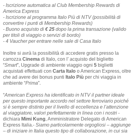
- Iscrizione automatica al Club Membership Rewards di
America Express
- Iscrizione al programma Italo Più di NTV (possibilità di
convertire i punti di Membership Rewards)
- Buono acquisto di
€ 25
dopo la prima transazione (valido
per titoli di viaggio o servizi di bordo)
- 4 Vaucher per entrare nelle sale di Casa Italo
Inoltre si avrà la possibilità di accedere gratis presso la
carrozza
Cinema
di Italo, con l’ acquisto del biglietto
“
Smart
”, Upgrade di ambiente viaggio ogni
5
biglietti
acquistati effettuati con
Carta Italo
o American Express, oltre
che ad avere dei bonus punti
Italo Più
per chi viaggia in
ambiente “
Prima
”.
“
American Express ha identificato in NTV il partner ideale
per questo importante accordo nel settore ferroviario poiché
si è sempre distinto per il livello di eccellenza e l’attenzione
al viaggiatore, valori perfettamente in linea con i nostri
-
dichiara
Mimi Kung
, Amministratore Delegato di American
Express Italia.-
Siamo particolarmente orgogliosi – aggiunge
– di iniziare in Italia questo tipo di collaborazione, in cui sia