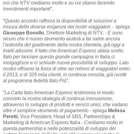
noi che NTV crediamo molto e su cui stiamo facendo
investimenti importanti
”.
“
Questo accordo rafforza la disponibilità di soluzioni a
misura delle diverse esigenze dei nostri viaggiatori
- spiega
Giuseppe Bonollo
, Direttore Marketing di NTV. -
E sono
sicuro che il nuovo strumento aiuterà a far salire ancora
l’asticella del gradimento della nostra clientela, già oggi a
livelli altissimi. Il fatto che American Express abbia scelto
Italo per lanciare questa grande campagna in Italia ci
inorgoglisce e ci schiude nuove possibilità di sviluppo. Lato
nostro offriamo la forza di oltre sei milioni di viaggiatori entro
il 2013, e di 325 mila clienti, in continua crescita, già iscritti
al programma fedeltà Italo Più
”.
“
La Carta Italo American Express testimonia in modo
concreto la nostra strategia di continua innovazione,
attraverso lo sviluppo di prodotti e servizi unici, che vadano
oltre il semplice strumento di pagamento
- spiega
Melissa
Peretti
, Vice President, Head of SBS, Partnerships &
Marketing di American Express Italia -
Crediamo molto in
questa partnership e nelle potenzialità di sviluppo del