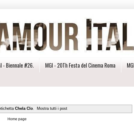
I - Biennale #26.
MGI - 20Th Festa del Cinema Roma
MGI
etichetta
Chela Clo
.
Mostra tutti i post
Home page