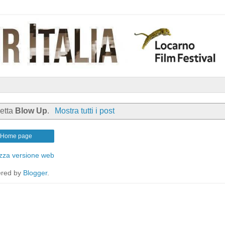
hetta
Blow Up
.
Mostra tutti i post
Home page
izza versione web
red by
Blogger
.